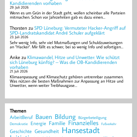
Kandidierenden vorhaben
29. Juli 2026
Wenn es um Grün in der Stadt geht, wollen scheinbar alle Parteien
mitmachen. Schon vor Jahrzehnten gab es dazu einen…
Thorsten
zu
SPD Lüneburg: Vermuteter Hacker-Angriff auf
SPD-Landratskandidat André Schuler aufgeklärt
23. Juli 2026
Sehr wenig Info, sehr viel Mutmaßungen und Schuldzuweisungen
an "Hacker". Mir fällt es schwer, bei so wenig Info und sofortigen…
Anke
zu
Klimawandel, Hitze und Unwetter: Wie schützt
sich Lüneburg künftig? – Was die OB-Kandidierenden
vorhaben
21. Juli 2026
Klimaanpassung und Klimaschutz gehören untrennbar zusammen.
Was nützen die besten Maßnahmen zur Anpassung an Hitze und
Unwetter, wenn weiter Treibhausgase…
Themen
Bildung
Bauen
ArbeitBeruf
Bürgerbeteiligung
Finanzielles
Familie
Energie
Demokratie
Fußverkehr
Hansestadt
Geschichte
Gesundheit