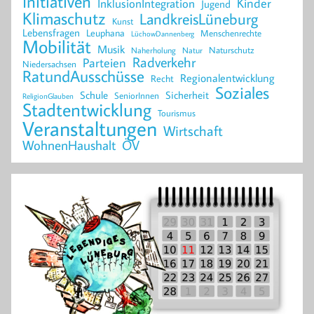
Initiativen
Kinder
InklusionIntegration
Jugend
Klimaschutz
LandkreisLüneburg
Kunst
Lebensfragen
Leuphana
Menschenrechte
LüchowDannenberg
Mobilität
Musik
Naturschutz
Naherholung
Natur
Radverkehr
Parteien
Niedersachsen
RatundAusschüsse
Regionalentwicklung
Recht
Soziales
Schule
Sicherheit
SeniorInnen
ReligionGlauben
Stadtentwicklung
Tourismus
Veranstaltungen
Wirtschaft
WohnenHaushalt
ÖV