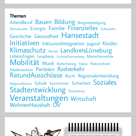
Themen
Bildung
Bauen
ArbeitBeruf
Bürgerbeteiligung
Finanzielles
Familie
Energie
Demokratie
Fußverkehr
Hansestadt
Geschichte
Gesundheit
Initiativen
Kinder
InklusionIntegration
Jugend
Klimaschutz
LandkreisLüneburg
Kunst
Lebensfragen
Leuphana
Menschenrechte
LüchowDannenberg
Mobilität
Musik
Naturschutz
Naherholung
Natur
Radverkehr
Parteien
Niedersachsen
RatundAusschüsse
Regionalentwicklung
Recht
Soziales
Schule
Sicherheit
SeniorInnen
ReligionGlauben
Stadtentwicklung
Tourismus
Veranstaltungen
Wirtschaft
WohnenHaushalt
ÖV