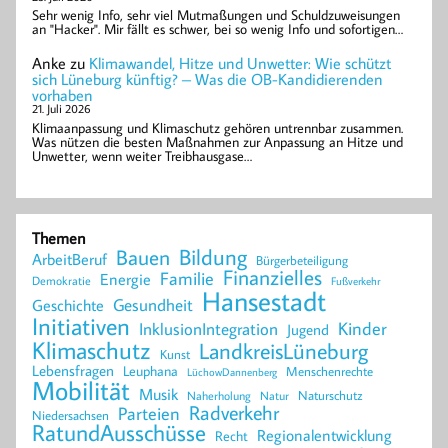
Sehr wenig Info, sehr viel Mutmaßungen und Schuldzuweisungen
an "Hacker". Mir fällt es schwer, bei so wenig Info und sofortigen…
Anke
zu
Klimawandel, Hitze und Unwetter: Wie schützt
sich Lüneburg künftig? – Was die OB-Kandidierenden
vorhaben
21. Juli 2026
Klimaanpassung und Klimaschutz gehören untrennbar zusammen.
Was nützen die besten Maßnahmen zur Anpassung an Hitze und
Unwetter, wenn weiter Treibhausgase…
Themen
Bildung
Bauen
ArbeitBeruf
Bürgerbeteiligung
Finanzielles
Familie
Energie
Demokratie
Fußverkehr
Hansestadt
Geschichte
Gesundheit
Initiativen
Kinder
InklusionIntegration
Jugend
Klimaschutz
LandkreisLüneburg
Kunst
Lebensfragen
Leuphana
Menschenrechte
LüchowDannenberg
Mobilität
Musik
Naturschutz
Naherholung
Natur
Radverkehr
Parteien
Niedersachsen
RatundAusschüsse
Regionalentwicklung
Recht