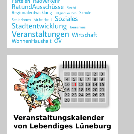
Radverkehr
Parteien
RatundAusschüsse
Recht
Regionalentwicklung
Schule
ReligionGlauben
Soziales
Sicherheit
SeniorInnen
Stadtentwicklung
Tourismus
Veranstaltungen
Wirtschaft
WohnenHaushalt
ÖV