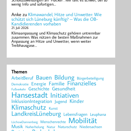
Schuldzuweisungen an "Hacker". Mir fällt es schwer, bei so
wenig Info und sofortigen…
Anke
zu
Klimawandel, Hitze und Unwetter: Wie
schützt sich Lüneburg künftig? – Was die OB-
Kandidierenden vorhaben
21. Juli 2026
Klimaanpassung und Klimaschutz gehören untrennbar
zusammen. Was nützen die besten Maßnahmen zur
Anpassung an Hitze und Unwetter, wenn weiter
Treibhausgase…
Themen
Bildung
Bauen
ArbeitBeruf
Bürgerbeteiligung
Finanzielles
Familie
Energie
Demokratie
Geschichte
Gesundheit
Fußverkehr
Hansestadt
Initiativen
Kinder
InklusionIntegration
Jugend
Klimaschutz
Kunst
LandkreisLüneburg
Lebensfragen
Leuphana
Mobilität
Menschenrechte
LüchowDannenberg
Musik
Naturschutz
Niedersachsen
Naherholung
Natur