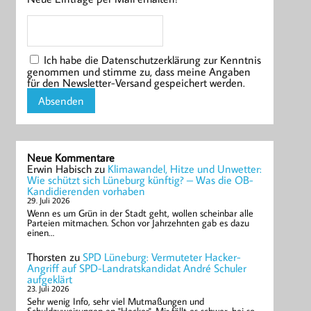
Ich habe die Datenschutzerklärung zur Kenntnis
genommen und stimme zu, dass meine Angaben
für den Newsletter-Versand gespeichert werden.
Neue Kommentare
Erwin Habisch
zu
Klimawandel, Hitze und Unwetter:
Wie schützt sich Lüneburg künftig? – Was die OB-
Kandidierenden vorhaben
29. Juli 2026
Wenn es um Grün in der Stadt geht, wollen scheinbar alle
Parteien mitmachen. Schon vor Jahrzehnten gab es dazu
einen…
Thorsten
zu
SPD Lüneburg: Vermuteter Hacker-
Angriff auf SPD-Landratskandidat André Schuler
aufgeklärt
23. Juli 2026
Sehr wenig Info, sehr viel Mutmaßungen und