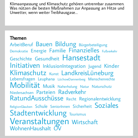
Klimaanpassung und Klimaschutz gehören untrennbar zusammen.
Was nützen die besten Maßnahmen zur Anpassung an Hitze und
Unwetter, wenn weiter Treibhausgase…
Themen
Bildung
Bauen
ArbeitBeruf
Bürgerbeteiligung
Finanzielles
Familie
Energie
Demokratie
Fußverkehr
Hansestadt
Geschichte
Gesundheit
Initiativen
Kinder
InklusionIntegration
Jugend
Klimaschutz
LandkreisLüneburg
Kunst
Lebensfragen
Leuphana
Menschenrechte
LüchowDannenberg
Mobilität
Musik
Naturschutz
Naherholung
Natur
Radverkehr
Parteien
Niedersachsen
RatundAusschüsse
Regionalentwicklung
Recht
Soziales
Schule
Sicherheit
SeniorInnen
ReligionGlauben
Stadtentwicklung
Tourismus
Veranstaltungen
Wirtschaft
WohnenHaushalt
ÖV