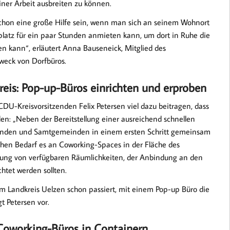
iner Arbeit ausbreiten zu können.
 schon eine große Hilfe sein, wenn man sich an seinem Wohnort
atz für ein paar Stunden anmieten kann, um dort in Ruhe die
en kann“, erläutert Anna Bauseneick, Mitglied des
weck von Dorfbüros.
is: Pop-up-Büros einrichten und erproben
U-Kreisvorsitzenden Felix Petersen viel dazu beitragen, dass
den: „Neben der Bereitstellung einer ausreichend schnellen
einden und Samtgemeinden in einem ersten Schritt gemeinsam
chen Bedarf es an Coworking-Spaces in der Fläche des
tigung von verfügbaren Räumlichkeiten, der Anbindung an den
tet werden sollten.
m Landkreis Uelzen schon passiert, mit einem Pop-up Büro die
t Petersen vor.
 Coworking-Büros in Containern