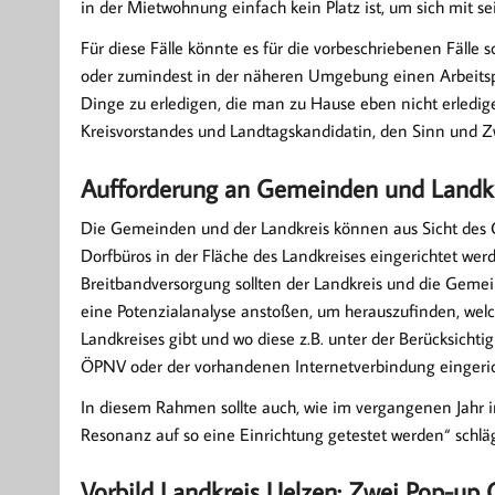
in der Mietwohnung einfach kein Platz ist, um sich mit se
Für diese Fälle könnte es für die vorbeschriebenen Fälle
oder zumindest in der näheren Umgebung einen Arbeitspl
Dinge zu erledigen, die man zu Hause eben nicht erledig
Kreisvorstandes und Landtagskandidatin, den Sinn und Z
Aufforderung an Gemeinden und Landkre
Die Gemeinden und der Landkreis können aus Sicht des CD
Dorfbüros in der Fläche des Landkreises eingerichtet wer
Breitbandversorgung sollten der Landkreis und die Gem
eine Potenzialanalyse anstoßen, um herauszufinden, wel
Landkreises gibt und wo diese z.B. unter der Berücksich
ÖPNV oder der vorhandenen Internetverbindung eingerich
In diesem Rahmen sollte auch, wie im vergangenen Jahr i
Resonanz auf so eine Einrichtung getestet werden“ schläg
Vorbild Landkreis Uelzen: Zwei Pop-up