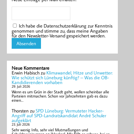
Ich habe die Datenschutzerklärung zur Kenntnis
genommen und stimme zu, dass meine Angaben
für den Newsletter-Versand gespeichert werden.
Neue Kommentare
Erwin Habisch
zu
Klimawandel, Hitze und Unwetter:
Wie schützt sich Lüneburg künftig? – Was die OB-
Kandidierenden vorhaben
29. Juli 2026
Wenn es um Grün in der Stadt geht, wollen scheinbar alle
Parteien mitmachen. Schon vor Jahrzehnten gab es dazu
einen…
Thorsten
zu
SPD Lüneburg: Vermuteter Hacker-
Angriff auf SPD-Landratskandidat André Schuler
aufgeklärt
23. Juli 2026
Sehr wenig Info, sehr viel Mutmaßungen und