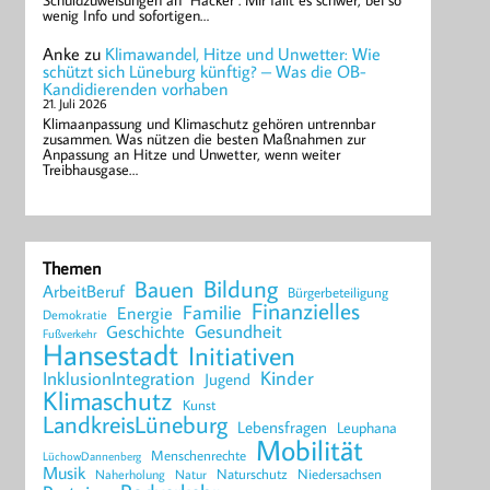
Schuldzuweisungen an "Hacker". Mir fällt es schwer, bei so
wenig Info und sofortigen…
Anke
zu
Klimawandel, Hitze und Unwetter: Wie
schützt sich Lüneburg künftig? – Was die OB-
Kandidierenden vorhaben
21. Juli 2026
Klimaanpassung und Klimaschutz gehören untrennbar
zusammen. Was nützen die besten Maßnahmen zur
Anpassung an Hitze und Unwetter, wenn weiter
Treibhausgase…
Themen
Bildung
Bauen
ArbeitBeruf
Bürgerbeteiligung
Finanzielles
Familie
Energie
Demokratie
Geschichte
Gesundheit
Fußverkehr
Hansestadt
Initiativen
Kinder
InklusionIntegration
Jugend
Klimaschutz
Kunst
LandkreisLüneburg
Lebensfragen
Leuphana
Mobilität
Menschenrechte
LüchowDannenberg
Musik
Naturschutz
Niedersachsen
Naherholung
Natur