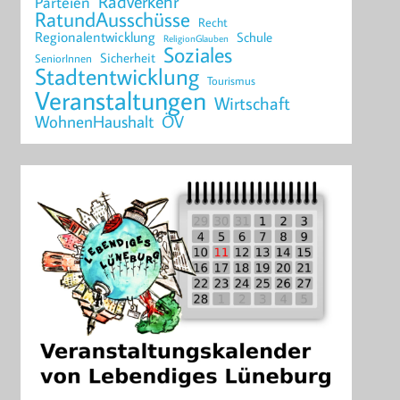
Radverkehr
Parteien
RatundAusschüsse
Recht
Regionalentwicklung
Schule
ReligionGlauben
Soziales
Sicherheit
SeniorInnen
Stadtentwicklung
Tourismus
Veranstaltungen
Wirtschaft
WohnenHaushalt
ÖV