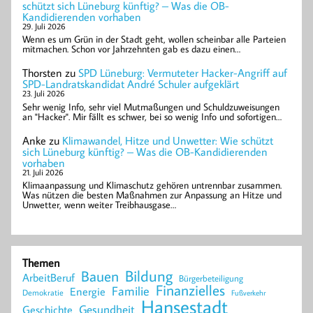
schützt sich Lüneburg künftig? – Was die OB-
Kandidierenden vorhaben
29. Juli 2026
Wenn es um Grün in der Stadt geht, wollen scheinbar alle Parteien
mitmachen. Schon vor Jahrzehnten gab es dazu einen…
Thorsten
zu
SPD Lüneburg: Vermuteter Hacker-Angriff auf
SPD-Landratskandidat André Schuler aufgeklärt
23. Juli 2026
Sehr wenig Info, sehr viel Mutmaßungen und Schuldzuweisungen
an "Hacker". Mir fällt es schwer, bei so wenig Info und sofortigen…
Anke
zu
Klimawandel, Hitze und Unwetter: Wie schützt
sich Lüneburg künftig? – Was die OB-Kandidierenden
vorhaben
21. Juli 2026
Klimaanpassung und Klimaschutz gehören untrennbar zusammen.
Was nützen die besten Maßnahmen zur Anpassung an Hitze und
Unwetter, wenn weiter Treibhausgase…
Themen
Bildung
Bauen
ArbeitBeruf
Bürgerbeteiligung
Finanzielles
Familie
Energie
Demokratie
Fußverkehr
Hansestadt
Geschichte
Gesundheit