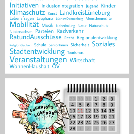
Initiativen
Kinder
InklusionIntegration
Jugend
Klimaschutz
LandkreisLüneburg
Kunst
Lebensfragen
Leuphana
Menschenrechte
LüchowDannenberg
Mobilität
Musik
Naturschutz
Naherholung
Natur
Radverkehr
Parteien
Niedersachsen
RatundAusschüsse
Regionalentwicklung
Recht
Soziales
Schule
Sicherheit
SeniorInnen
ReligionGlauben
Stadtentwicklung
Tourismus
Veranstaltungen
Wirtschaft
WohnenHaushalt
ÖV