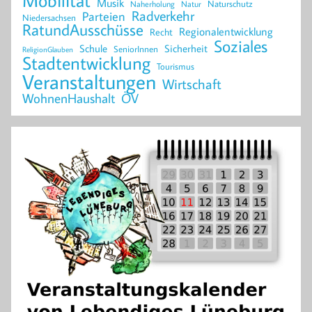
Mobilität
Musik
Naturschutz
Naherholung
Natur
Radverkehr
Parteien
Niedersachsen
RatundAusschüsse
Regionalentwicklung
Recht
Soziales
Schule
Sicherheit
SeniorInnen
ReligionGlauben
Stadtentwicklung
Tourismus
Veranstaltungen
Wirtschaft
WohnenHaushalt
ÖV