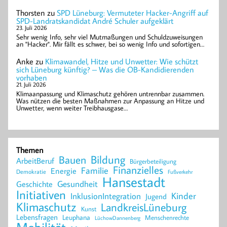
Thorsten
zu
SPD Lüneburg: Vermuteter Hacker-Angriff auf
SPD-Landratskandidat André Schuler aufgeklärt
23. Juli 2026
Sehr wenig Info, sehr viel Mutmaßungen und Schuldzuweisungen
an "Hacker". Mir fällt es schwer, bei so wenig Info und sofortigen…
Anke
zu
Klimawandel, Hitze und Unwetter: Wie schützt
sich Lüneburg künftig? – Was die OB-Kandidierenden
vorhaben
21. Juli 2026
Klimaanpassung und Klimaschutz gehören untrennbar zusammen.
Was nützen die besten Maßnahmen zur Anpassung an Hitze und
Unwetter, wenn weiter Treibhausgase…
Themen
Bildung
Bauen
ArbeitBeruf
Bürgerbeteiligung
Finanzielles
Familie
Energie
Demokratie
Fußverkehr
Hansestadt
Geschichte
Gesundheit
Initiativen
Kinder
InklusionIntegration
Jugend
Klimaschutz
LandkreisLüneburg
Kunst
Lebensfragen
Leuphana
Menschenrechte
LüchowDannenberg