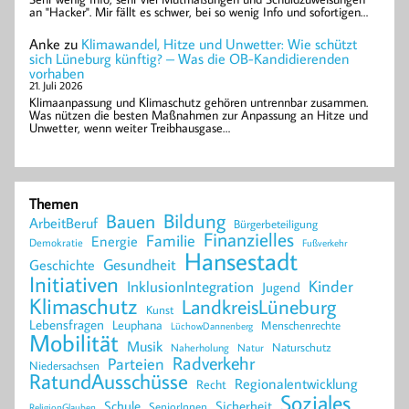
an "Hacker". Mir fällt es schwer, bei so wenig Info und sofortigen…
Anke
zu
Klimawandel, Hitze und Unwetter: Wie schützt
sich Lüneburg künftig? – Was die OB-Kandidierenden
vorhaben
21. Juli 2026
Klimaanpassung und Klimaschutz gehören untrennbar zusammen.
Was nützen die besten Maßnahmen zur Anpassung an Hitze und
Unwetter, wenn weiter Treibhausgase…
Themen
Bildung
Bauen
ArbeitBeruf
Bürgerbeteiligung
Finanzielles
Familie
Energie
Demokratie
Fußverkehr
Hansestadt
Geschichte
Gesundheit
Initiativen
Kinder
InklusionIntegration
Jugend
Klimaschutz
LandkreisLüneburg
Kunst
Lebensfragen
Leuphana
Menschenrechte
LüchowDannenberg
Mobilität
Musik
Naturschutz
Naherholung
Natur
Radverkehr
Parteien
Niedersachsen
RatundAusschüsse
Regionalentwicklung
Recht
Soziales
Schule
Sicherheit
SeniorInnen
ReligionGlauben