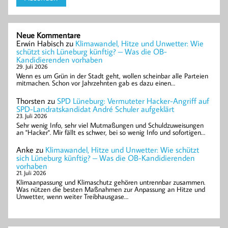
Neue Kommentare
Erwin Habisch
zu
Klimawandel, Hitze und Unwetter: Wie
schützt sich Lüneburg künftig? – Was die OB-
Kandidierenden vorhaben
29. Juli 2026
Wenn es um Grün in der Stadt geht, wollen scheinbar alle Parteien
mitmachen. Schon vor Jahrzehnten gab es dazu einen…
Thorsten
zu
SPD Lüneburg: Vermuteter Hacker-Angriff auf
SPD-Landratskandidat André Schuler aufgeklärt
23. Juli 2026
Sehr wenig Info, sehr viel Mutmaßungen und Schuldzuweisungen
an "Hacker". Mir fällt es schwer, bei so wenig Info und sofortigen…
Anke
zu
Klimawandel, Hitze und Unwetter: Wie schützt
sich Lüneburg künftig? – Was die OB-Kandidierenden
vorhaben
21. Juli 2026
Klimaanpassung und Klimaschutz gehören untrennbar zusammen.
Was nützen die besten Maßnahmen zur Anpassung an Hitze und
Unwetter, wenn weiter Treibhausgase…