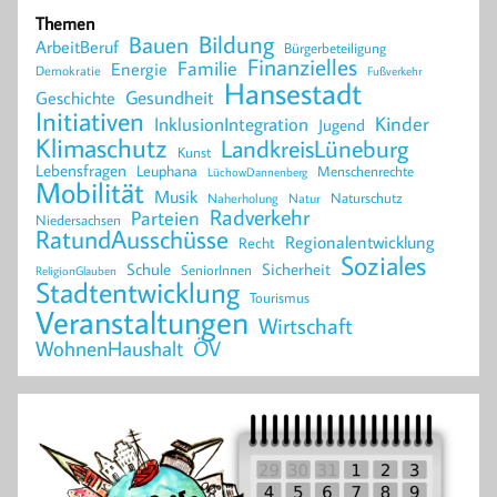
Themen
Bildung
Bauen
ArbeitBeruf
Bürgerbeteiligung
Finanzielles
Familie
Energie
Demokratie
Fußverkehr
Hansestadt
Geschichte
Gesundheit
Initiativen
Kinder
InklusionIntegration
Jugend
Klimaschutz
LandkreisLüneburg
Kunst
Lebensfragen
Leuphana
Menschenrechte
LüchowDannenberg
Mobilität
Musik
Naturschutz
Naherholung
Natur
Radverkehr
Parteien
Niedersachsen
RatundAusschüsse
Regionalentwicklung
Recht
Soziales
Schule
Sicherheit
SeniorInnen
ReligionGlauben
Stadtentwicklung
Tourismus
Veranstaltungen
Wirtschaft
WohnenHaushalt
ÖV