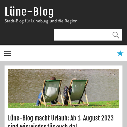
Zum
Inhalt
Lüne-Blog
springen
Stadt-Blog für Lüneburg und die Region
Lüne-Blog macht Urlaub: Ab 1. August 2023
sind wir wieder für euch da!