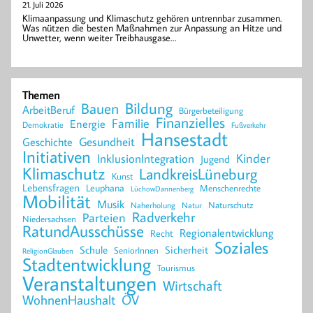
21. Juli 2026
Klimaanpassung und Klimaschutz gehören untrennbar zusammen.
Was nützen die besten Maßnahmen zur Anpassung an Hitze und
Unwetter, wenn weiter Treibhausgase…
Themen
Bildung
Bauen
ArbeitBeruf
Bürgerbeteiligung
Finanzielles
Familie
Energie
Demokratie
Fußverkehr
Hansestadt
Geschichte
Gesundheit
Initiativen
Kinder
InklusionIntegration
Jugend
Klimaschutz
LandkreisLüneburg
Kunst
Lebensfragen
Leuphana
Menschenrechte
LüchowDannenberg
Mobilität
Musik
Naturschutz
Naherholung
Natur
Radverkehr
Parteien
Niedersachsen
RatundAusschüsse
Regionalentwicklung
Recht
Soziales
Schule
Sicherheit
SeniorInnen
ReligionGlauben
Stadtentwicklung
Tourismus
Veranstaltungen
Wirtschaft
WohnenHaushalt
ÖV