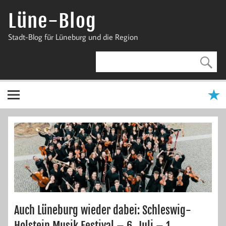
Zum
Inhalt
Lüne-Blog
springen
Stadt-Blog für Lüneburg und die Region
Auch Lüneburg wieder dabei: Schleswig-
Holstein Musik Festival – 6. Juli – 1.