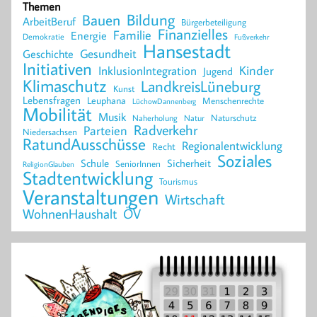
Themen
Bildung
Bauen
ArbeitBeruf
Bürgerbeteiligung
Finanzielles
Familie
Energie
Demokratie
Fußverkehr
Hansestadt
Geschichte
Gesundheit
Initiativen
Kinder
InklusionIntegration
Jugend
Klimaschutz
LandkreisLüneburg
Kunst
Lebensfragen
Leuphana
Menschenrechte
LüchowDannenberg
Mobilität
Musik
Naturschutz
Naherholung
Natur
Radverkehr
Parteien
Niedersachsen
RatundAusschüsse
Regionalentwicklung
Recht
Soziales
Schule
Sicherheit
SeniorInnen
ReligionGlauben
Stadtentwicklung
Tourismus
Veranstaltungen
Wirtschaft
WohnenHaushalt
ÖV