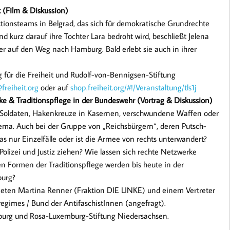
t (Film & Diskussion)
aktionsteams in Belgrad, das sich für demokratische Grundrechte
nd kurz darauf ihre Tochter Lara bedroht wird, beschließt Jelena
ter auf den Weg nach Hamburg. Bald erlebt sie auch in ihrer
für die Freiheit und Rudolf-­von-Bennigsen-Stiftung
freiheit.org
oder auf
shop.freiheit.org/#!/Veranstaltung/tls1j
ke & Traditionspflege in der Bundeswehr (Vortrag & Diskussion)
 Soldaten, Hakenkreuze in Kasernen, verschwundene Waffen oder
ema. Auch bei der Gruppe von ​„Reichsbürgern“, deren Putsch-
as nur Einzelfälle oder ist die Armee von rechts unterwandert?
lizei und Justiz ziehen? Wie lassen sich rechte Netzwerke
 Formen der Traditionspflege werden bis heute in der
burg?
neten Martina Renner (Fraktion DIE LINKE) und einem Vertreter
regimes / Bund der AntifaschistInnen (angefragt).
burg und Rosa-Luxemburg-Stiftung Niedersachsen.