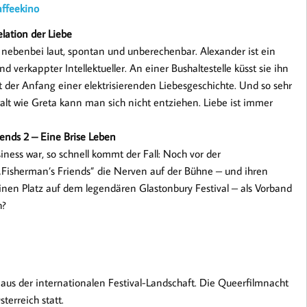
affeekino
lation der Liebe
d nebenbei laut, spontan und unberechenbar. Alexander ist ein
verkappter Intellektueller. An einer Bushaltestelle küsst sie ihn
st der Anfang einer elektrisierenden Liebesgeschichte. Und so sehr
lt wie Greta kann man sich nicht entziehen. Liebe ist immer
iends 2 – Eine Brise Leben
ness war, so schnell kommt der Fall: Noch vor der
 ​„Fisherman’s Friends” die Nerven auf der Bühne – und ihren
einen Platz auf dem legendären Glastonbury Festival – als Vorband
h?
 aus der internationalen Festival-Landschaft. Die Queerfilmnacht
terreich statt.