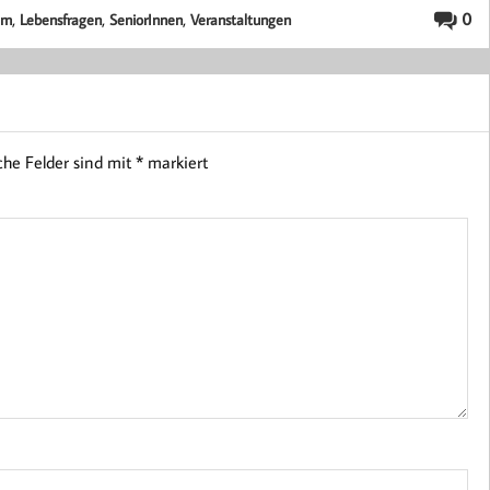
,
,
,
0
lm
Lebensfragen
SeniorInnen
Veranstaltungen
iche Felder sind mit
*
markiert