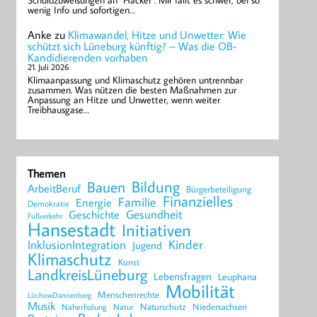
Schuldzuweisungen an "Hacker". Mir fällt es schwer, bei so
wenig Info und sofortigen…
Anke
zu
Klimawandel, Hitze und Unwetter: Wie
schützt sich Lüneburg künftig? – Was die OB-
Kandidierenden vorhaben
21. Juli 2026
Klimaanpassung und Klimaschutz gehören untrennbar
zusammen. Was nützen die besten Maßnahmen zur
Anpassung an Hitze und Unwetter, wenn weiter
Treibhausgase…
Themen
Bildung
Bauen
ArbeitBeruf
Bürgerbeteiligung
Finanzielles
Familie
Energie
Demokratie
Geschichte
Gesundheit
Fußverkehr
Hansestadt
Initiativen
Kinder
InklusionIntegration
Jugend
Klimaschutz
Kunst
LandkreisLüneburg
Lebensfragen
Leuphana
Mobilität
Menschenrechte
LüchowDannenberg
Musik
Naturschutz
Niedersachsen
Naherholung
Natur