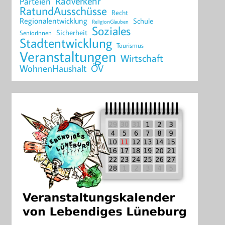
Radverkehr
Parteien
RatundAusschüsse
Recht
Regionalentwicklung
Schule
ReligionGlauben
Soziales
Sicherheit
SeniorInnen
Stadtentwicklung
Tourismus
Veranstaltungen
Wirtschaft
WohnenHaushalt
ÖV