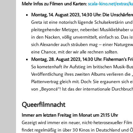
Mehr Infos zu Filmen und Karten:
scala-kino.net/extras/k
Montag, 14. August 2023, 14:30 Uhr: Die Unschärfere
Greta ist eine notorisch lügende Schulsekretärin un
pleitegehender Metzger, nebenbei Musikliebhaber und 
in den Nacken, völlig unvermittelt, einfach so. Das i
sich Alexander auch sträuben mag – einer Naturgewa
eine Chance, mit der wir alle rechnen sollten.
Montag, 28. August 2023, 14:30 Uhr: Fisherman’s Fr
So kometenhaft ihr Aufstieg im britischen Musik-Busi
Veröffentlichung ihres zweiten Albums verlieren die
Plattenvertrag gleich mit. Doch: Sie ergaunern sich 
von ​„Beyoncé“! Ist das der internationale Durchbruc
Queerfilmnacht
Immer am letzten Freitag im Monat um 21:15 Uhr
Gezeigt wird immer ein neuer, nicht-heterosexueller Film
findet regelmäßig in über 30 Kinos in Deutschland und Ös