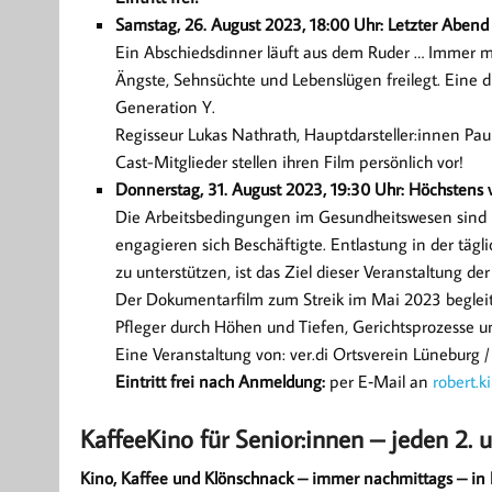
Samstag, 26. August 2023, 18:00 Uhr: Letzter Abend
Ein Abschiedsdinner läuft aus dem Ruder … Immer m
Ängste, Sehnsüchte und Lebenslügen freilegt. Eine
Generation Y.
Regisseur Lukas Nathrath, Hauptdarsteller:innen Pa
Cast-Mitglieder stellen ihren Film persönlich vor!
Donnerstag, 31. August 2023, 19:30 Uhr: Höchstens 
Die Arbeitsbedingungen im Gesundheitswesen sind
engagieren sich Beschäftigte. Entlastung in der tägl
zu unterstützen, ist das Ziel dieser Veranstaltung de
Der Dokumentarfilm zum Streik im Mai 2023 begleite
Pfleger durch Höhen und Tiefen, Gerichtsprozesse un
Eine Veranstaltung von:
ver.di Ortsverein Lüneburg
Eintritt frei nach Anmeldung:
per E‑Mail an
robert.k
KaffeeKino für Senior:innen – jeden 2.
Kino, Kaffee und Klönschnack – immer nachmittags – in