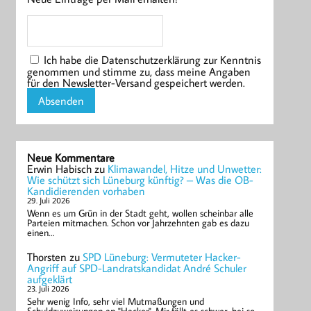
Ich habe die Datenschutzerklärung zur Kenntnis
genommen und stimme zu, dass meine Angaben
für den Newsletter-Versand gespeichert werden.
Neue Kommentare
Erwin Habisch
zu
Klimawandel, Hitze und Unwetter:
Wie schützt sich Lüneburg künftig? – Was die OB-
Kandidierenden vorhaben
29. Juli 2026
Wenn es um Grün in der Stadt geht, wollen scheinbar alle
Parteien mitmachen. Schon vor Jahrzehnten gab es dazu
einen…
Thorsten
zu
SPD Lüneburg: Vermuteter Hacker-
Angriff auf SPD-Landratskandidat André Schuler
aufgeklärt
23. Juli 2026
Sehr wenig Info, sehr viel Mutmaßungen und