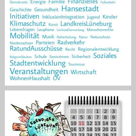
Finanzielles
Familie
Energie
Demokratie
Fußverkehr
Hansestadt
Geschichte
Gesundheit
Initiativen
Kinder
InklusionIntegration
Jugend
Klimaschutz
LandkreisLüneburg
Kunst
Lebensfragen
Leuphana
Menschenrechte
LüchowDannenberg
Mobilität
Musik
Naturschutz
Naherholung
Natur
Radverkehr
Parteien
Niedersachsen
RatundAusschüsse
Regionalentwicklung
Recht
Soziales
Schule
Sicherheit
SeniorInnen
ReligionGlauben
Stadtentwicklung
Tourismus
Veranstaltungen
Wirtschaft
WohnenHaushalt
ÖV