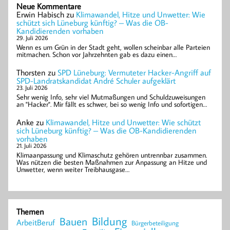
Neue Kommentare
Erwin Habisch
zu
Klimawandel, Hitze und Unwetter: Wie
schützt sich Lüneburg künftig? – Was die OB-
Kandidierenden vorhaben
29. Juli 2026
Wenn es um Grün in der Stadt geht, wollen scheinbar alle Parteien
mitmachen. Schon vor Jahrzehnten gab es dazu einen…
Thorsten
zu
SPD Lüneburg: Vermuteter Hacker-Angriff auf
SPD-Landratskandidat André Schuler aufgeklärt
23. Juli 2026
Sehr wenig Info, sehr viel Mutmaßungen und Schuldzuweisungen
an "Hacker". Mir fällt es schwer, bei so wenig Info und sofortigen…
Anke
zu
Klimawandel, Hitze und Unwetter: Wie schützt
sich Lüneburg künftig? – Was die OB-Kandidierenden
vorhaben
21. Juli 2026
Klimaanpassung und Klimaschutz gehören untrennbar zusammen.
Was nützen die besten Maßnahmen zur Anpassung an Hitze und
Unwetter, wenn weiter Treibhausgase…
Themen
Bildung
Bauen
ArbeitBeruf
Bürgerbeteiligung