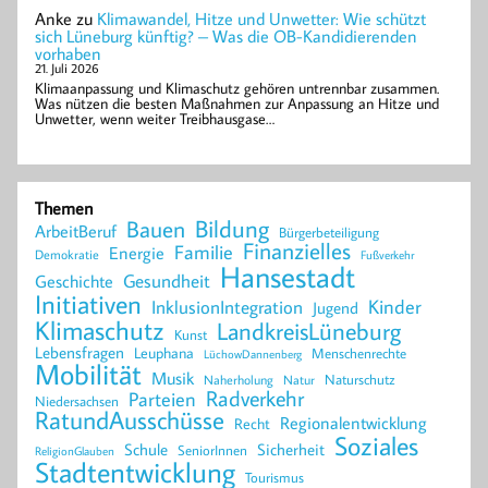
Anke
zu
Klimawandel, Hitze und Unwetter: Wie schützt
sich Lüneburg künftig? – Was die OB-Kandidierenden
vorhaben
21. Juli 2026
Klimaanpassung und Klimaschutz gehören untrennbar zusammen.
Was nützen die besten Maßnahmen zur Anpassung an Hitze und
Unwetter, wenn weiter Treibhausgase…
Themen
Bildung
Bauen
ArbeitBeruf
Bürgerbeteiligung
Finanzielles
Familie
Energie
Demokratie
Fußverkehr
Hansestadt
Geschichte
Gesundheit
Initiativen
Kinder
InklusionIntegration
Jugend
Klimaschutz
LandkreisLüneburg
Kunst
Lebensfragen
Leuphana
Menschenrechte
LüchowDannenberg
Mobilität
Musik
Naturschutz
Naherholung
Natur
Radverkehr
Parteien
Niedersachsen
RatundAusschüsse
Regionalentwicklung
Recht
Soziales
Schule
Sicherheit
SeniorInnen
ReligionGlauben
Stadtentwicklung
Tourismus