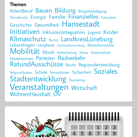
Themen
Bildung
Bauen
ArbeitBeruf
Bürgerbeteiligung
Finanzielles
Familie
Energie
Demokratie
Fußverkehr
Hansestadt
Geschichte
Gesundheit
Initiativen
Kinder
InklusionIntegration
Jugend
Klimaschutz
LandkreisLüneburg
Kunst
Lebensfragen
Leuphana
Menschenrechte
LüchowDannenberg
Mobilität
Musik
Naturschutz
Naherholung
Natur
Radverkehr
Parteien
Niedersachsen
RatundAusschüsse
Regionalentwicklung
Recht
Soziales
Schule
Sicherheit
SeniorInnen
ReligionGlauben
Stadtentwicklung
Tourismus
Veranstaltungen
Wirtschaft
WohnenHaushalt
ÖV