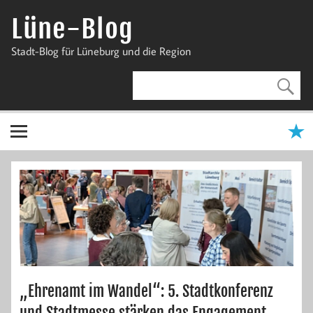
Zum
Inhalt
Lüne-Blog
springen
Stadt-Blog für Lüneburg und die Region
„Ehrenamt im Wandel“: 5. Stadtkonferenz
und Stadtmesse stärken das Engagement