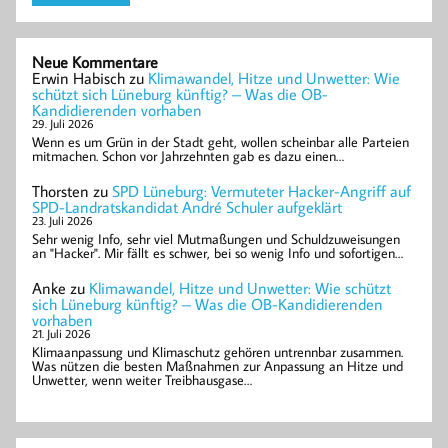
Neue Kommentare
Erwin Habisch
zu
Klimawandel, Hitze und Unwetter: Wie
schützt sich Lüneburg künftig? – Was die OB-
Kandidierenden vorhaben
29. Juli 2026
Wenn es um Grün in der Stadt geht, wollen scheinbar alle Parteien
mitmachen. Schon vor Jahrzehnten gab es dazu einen…
Thorsten
zu
SPD Lüneburg: Vermuteter Hacker-Angriff auf
SPD-Landratskandidat André Schuler aufgeklärt
23. Juli 2026
Sehr wenig Info, sehr viel Mutmaßungen und Schuldzuweisungen
an "Hacker". Mir fällt es schwer, bei so wenig Info und sofortigen…
Anke
zu
Klimawandel, Hitze und Unwetter: Wie schützt
sich Lüneburg künftig? – Was die OB-Kandidierenden
vorhaben
21. Juli 2026
Klimaanpassung und Klimaschutz gehören untrennbar zusammen.
Was nützen die besten Maßnahmen zur Anpassung an Hitze und
Unwetter, wenn weiter Treibhausgase…