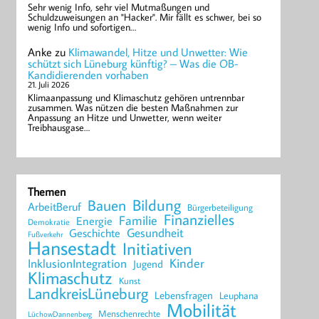
Sehr wenig Info, sehr viel Mutmaßungen und
Schuldzuweisungen an "Hacker". Mir fällt es schwer, bei so
wenig Info und sofortigen…
Anke
zu
Klimawandel, Hitze und Unwetter: Wie
schützt sich Lüneburg künftig? – Was die OB-
Kandidierenden vorhaben
21. Juli 2026
Klimaanpassung und Klimaschutz gehören untrennbar
zusammen. Was nützen die besten Maßnahmen zur
Anpassung an Hitze und Unwetter, wenn weiter
Treibhausgase…
Themen
Bildung
Bauen
ArbeitBeruf
Bürgerbeteiligung
Finanzielles
Familie
Energie
Demokratie
Geschichte
Gesundheit
Fußverkehr
Hansestadt
Initiativen
Kinder
InklusionIntegration
Jugend
Klimaschutz
Kunst
LandkreisLüneburg
Lebensfragen
Leuphana
Mobilität
Menschenrechte
LüchowDannenberg