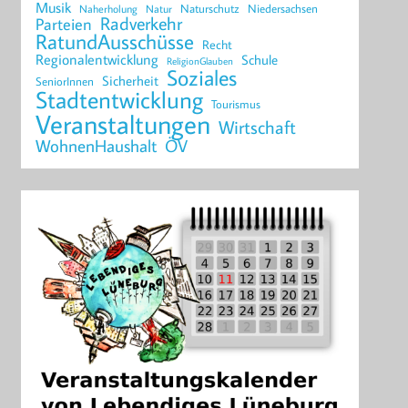
Musik
Naturschutz
Niedersachsen
Naherholung
Natur
Radverkehr
Parteien
RatundAusschüsse
Recht
Regionalentwicklung
Schule
ReligionGlauben
Soziales
Sicherheit
SeniorInnen
Stadtentwicklung
Tourismus
Veranstaltungen
Wirtschaft
WohnenHaushalt
ÖV