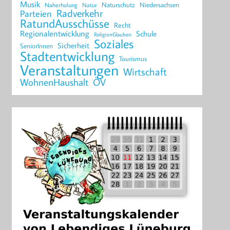
Musik
Naturschutz
Niedersachsen
Naherholung
Natur
Radverkehr
Parteien
RatundAusschüsse
Recht
Regionalentwicklung
Schule
ReligionGlauben
Soziales
Sicherheit
SeniorInnen
Stadtentwicklung
Tourismus
Veranstaltungen
Wirtschaft
WohnenHaushalt
ÖV