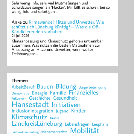
Sehr wenig Info, sehr viel Mutmaßungen und
Schuldzuweisungen an "Hacker". Mir fällt es schwer, bei so
wenig Info und sofortigen…
Anke
zu
Klimawandel, Hitze und Unwetter: Wie
schützt sich Lüneburg künftig? – Was die OB-
Kandidierenden vorhaben
21. Juli 2026
Klimaanpassung und Klimaschutz gehören untrennbar
zusammen. Was nützen die besten Maßnahmen zur
Anpassung an Hitze und Unwetter, wenn weiter
Treibhausgase…
Themen
Bildung
Bauen
ArbeitBeruf
Bürgerbeteiligung
Finanzielles
Familie
Energie
Demokratie
Geschichte
Gesundheit
Fußverkehr
Hansestadt
Initiativen
Kinder
InklusionIntegration
Jugend
Klimaschutz
Kunst
LandkreisLüneburg
Lebensfragen
Leuphana
Mobilität
Menschenrechte
LüchowDannenberg