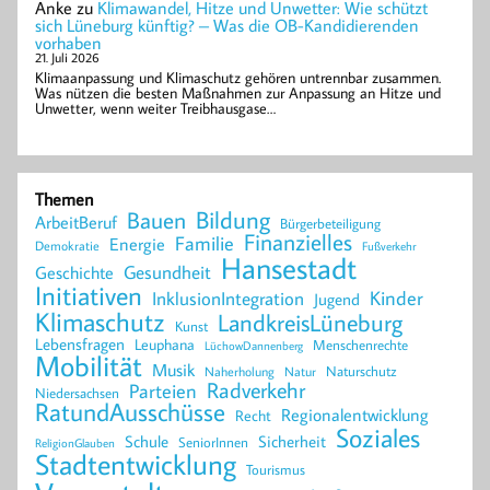
Anke
zu
Klimawandel, Hitze und Unwetter: Wie schützt
sich Lüneburg künftig? – Was die OB-Kandidierenden
vorhaben
21. Juli 2026
Klimaanpassung und Klimaschutz gehören untrennbar zusammen.
Was nützen die besten Maßnahmen zur Anpassung an Hitze und
Unwetter, wenn weiter Treibhausgase…
Themen
Bildung
Bauen
ArbeitBeruf
Bürgerbeteiligung
Finanzielles
Familie
Energie
Demokratie
Fußverkehr
Hansestadt
Geschichte
Gesundheit
Initiativen
Kinder
InklusionIntegration
Jugend
Klimaschutz
LandkreisLüneburg
Kunst
Lebensfragen
Leuphana
Menschenrechte
LüchowDannenberg
Mobilität
Musik
Naturschutz
Naherholung
Natur
Radverkehr
Parteien
Niedersachsen
RatundAusschüsse
Regionalentwicklung
Recht
Soziales
Schule
Sicherheit
SeniorInnen
ReligionGlauben
Stadtentwicklung
Tourismus