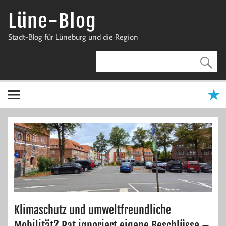
Zum
Inhalt
Lüne-Blog
springen
Stadt-Blog für Lüneburg und die Region
Klimaschutz und umweltfreundliche
Mobilität? Rat ignoriert eigene Beschlüsse –