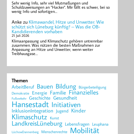
Sehr wenig Info, sehr viel Mutmaßungen und
Schuldzuweisungen an "Hacker". Mir fällt es schwer, bei so
wenig Info und sofortigen…
Anke
zu
Klimawandel, Hitze und Unwetter: Wie
schützt sich Lüneburg künftig? – Was die OB-
Kandidierenden vorhaben
21. Juli 2026
Klimaanpassung und Klimaschutz gehören untrennbar
zusammen. Was nützen die besten Maßnahmen zur
Anpassung an Hitze und Unwetter, wenn weiter
Treibhausgase…
Themen
Bildung
Bauen
ArbeitBeruf
Bürgerbeteiligung
Finanzielles
Familie
Energie
Demokratie
Geschichte
Gesundheit
Fußverkehr
Hansestadt
Initiativen
Kinder
InklusionIntegration
Jugend
Klimaschutz
Kunst
LandkreisLüneburg
Lebensfragen
Leuphana
Mobilität
Menschenrechte
LüchowDannenberg