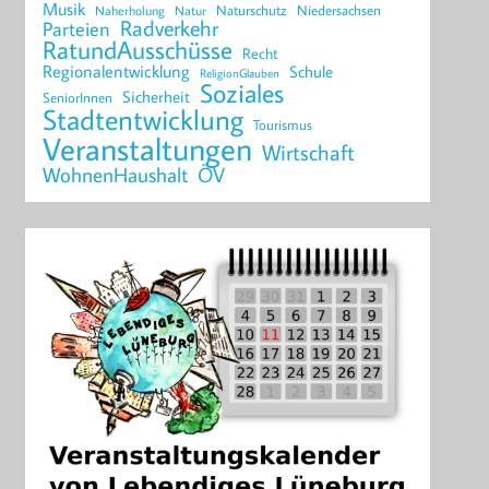
Musik
Naturschutz
Niedersachsen
Naherholung
Natur
Radverkehr
Parteien
RatundAusschüsse
Recht
Regionalentwicklung
Schule
ReligionGlauben
Soziales
Sicherheit
SeniorInnen
Stadtentwicklung
Tourismus
Veranstaltungen
Wirtschaft
WohnenHaushalt
ÖV