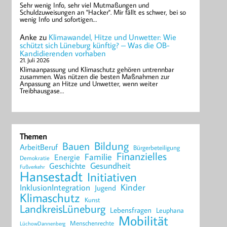
Sehr wenig Info, sehr viel Mutmaßungen und
Schuldzuweisungen an "Hacker". Mir fällt es schwer, bei so
wenig Info und sofortigen…
Anke
zu
Klimawandel, Hitze und Unwetter: Wie
schützt sich Lüneburg künftig? – Was die OB-
Kandidierenden vorhaben
21. Juli 2026
Klimaanpassung und Klimaschutz gehören untrennbar
zusammen. Was nützen die besten Maßnahmen zur
Anpassung an Hitze und Unwetter, wenn weiter
Treibhausgase…
Themen
Bildung
Bauen
ArbeitBeruf
Bürgerbeteiligung
Finanzielles
Familie
Energie
Demokratie
Geschichte
Gesundheit
Fußverkehr
Hansestadt
Initiativen
Kinder
InklusionIntegration
Jugend
Klimaschutz
Kunst
LandkreisLüneburg
Lebensfragen
Leuphana
Mobilität
Menschenrechte
LüchowDannenberg