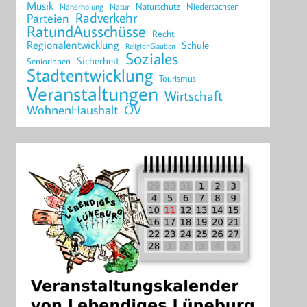
Musik
Naturschutz
Niedersachsen
Naherholung
Natur
Radverkehr
Parteien
RatundAusschüsse
Recht
Regionalentwicklung
Schule
ReligionGlauben
Soziales
Sicherheit
SeniorInnen
Stadtentwicklung
Tourismus
Veranstaltungen
Wirtschaft
WohnenHaushalt
ÖV