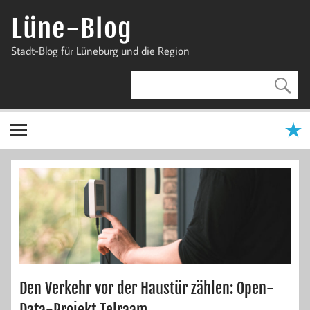
Zum
Inhalt
Lüne-Blog
springen
Stadt-Blog für Lüneburg und die Region
Den Verkehr vor der Haustür zählen: Open-
Data-Projekt Telraam