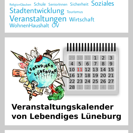
Soziales
Schule
Sicherheit
SeniorInnen
ReligionGlauben
Stadtentwicklung
Tourismus
Veranstaltungen
Wirtschaft
WohnenHaushalt
ÖV