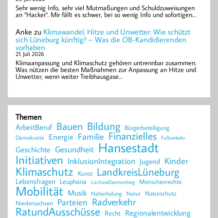
Sehr wenig Info, sehr viel Mutmaßungen und Schuldzuweisungen
an "Hacker". Mir fällt es schwer, bei so wenig Info und sofortigen…
Anke
zu
Klimawandel, Hitze und Unwetter: Wie schützt
sich Lüneburg künftig? – Was die OB-Kandidierenden
vorhaben
21. Juli 2026
Klimaanpassung und Klimaschutz gehören untrennbar zusammen.
Was nützen die besten Maßnahmen zur Anpassung an Hitze und
Unwetter, wenn weiter Treibhausgase…
Themen
Bildung
Bauen
ArbeitBeruf
Bürgerbeteiligung
Finanzielles
Familie
Energie
Demokratie
Fußverkehr
Hansestadt
Geschichte
Gesundheit
Initiativen
Kinder
InklusionIntegration
Jugend
Klimaschutz
LandkreisLüneburg
Kunst
Lebensfragen
Leuphana
Menschenrechte
LüchowDannenberg
Mobilität
Musik
Naturschutz
Naherholung
Natur
Radverkehr
Parteien
Niedersachsen
RatundAusschüsse
Regionalentwicklung
Recht