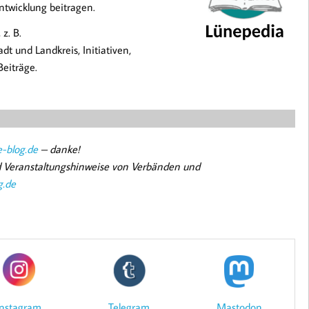
twicklung beitragen.
z. B.
t und Landkreis, Initiativen,
Beiträge.
-blog.de
– danke!
nd Veranstaltungshinweise von Verbänden und
g.de
Mastodon
Instagram
Telegram