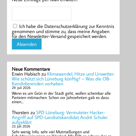
Ich habe die Datenschutzerklärung zur Kenntnis
genommen und stimme zu, dass meine Angaben
für den Newsletter-Versand gespeichert werden.
Neue Kommentare
Erwin Habisch
zu
Klimawandel, Hitze und Unwetter:
Wie schützt sich Lüneburg künftig? – Was die OB-
Kandidierenden vorhaben
29. Juli 2026
Wenn es um Grün in der Stadt geht, wollen scheinbar alle
Parteien mitmachen. Schon vor Jahrzehnten gab es dazu
einen…
Thorsten
zu
SPD Lüneburg: Vermuteter Hacker-
Angriff auf SPD-Landratskandidat André Schuler
aufgeklärt
23. Juli 2026
Sehr wenig Info, sehr viel Mutmaßungen und