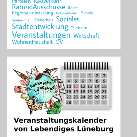
Radverkehr
Parteien
RatundAusschüsse
Recht
Regionalentwicklung
Schule
ReligionGlauben
Soziales
Sicherheit
SeniorInnen
Stadtentwicklung
Tourismus
Veranstaltungen
Wirtschaft
WohnenHaushalt
ÖV