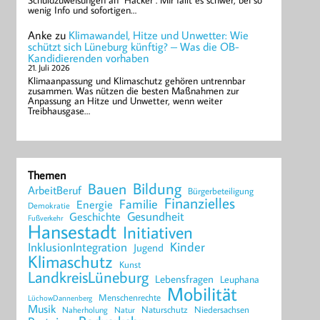
Schuldzuweisungen an "Hacker". Mir fällt es schwer, bei so
wenig Info und sofortigen…
Anke
zu
Klimawandel, Hitze und Unwetter: Wie
schützt sich Lüneburg künftig? – Was die OB-
Kandidierenden vorhaben
21. Juli 2026
Klimaanpassung und Klimaschutz gehören untrennbar
zusammen. Was nützen die besten Maßnahmen zur
Anpassung an Hitze und Unwetter, wenn weiter
Treibhausgase…
Themen
Bildung
Bauen
ArbeitBeruf
Bürgerbeteiligung
Finanzielles
Familie
Energie
Demokratie
Geschichte
Gesundheit
Fußverkehr
Hansestadt
Initiativen
Kinder
InklusionIntegration
Jugend
Klimaschutz
Kunst
LandkreisLüneburg
Lebensfragen
Leuphana
Mobilität
Menschenrechte
LüchowDannenberg
Musik
Naturschutz
Niedersachsen
Naherholung
Natur