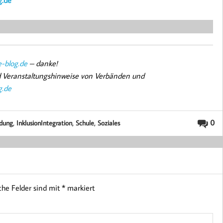
-blog.de
– danke!
nd Veranstaltungshinweise von Verbänden und
g.de
,
,
,
0
ldung
InklusionIntegration
Schule
Soziales
iche Felder sind mit
*
markiert