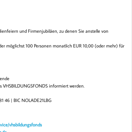
enfeiern und Firmenjubiläen, zu denen Sie anstelle von
 der möglichst 100 Personen monatlich EUR 10,00 (oder mehr) für
pende
n des VHSBILDUNGSFONDS informiert werden.
81 46 | BIC NOLADE21LBG
rvice/vhsbildungsfonds
g.de