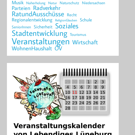
Musik
Naturschutz
Niedersachsen
Naherholung
Natur
Radverkehr
Parteien
RatundAusschüsse
Recht
Regionalentwicklung
Schule
ReligionGlauben
Soziales
Sicherheit
SeniorInnen
Stadtentwicklung
Tourismus
Veranstaltungen
Wirtschaft
WohnenHaushalt
ÖV