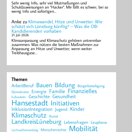
Sehr wenig Info, sehr viel Mutmaßungen und
Schuldzuweisungen an "Hacker". Mir fällt es schwer, bei so
wenig Info und sofortigen…
Anke
zu
Klimawandel, Hitze und Unwetter: Wie
schützt sich Lüneburg künftig? – Was die OB-
Kandidierenden vorhaben
21. Juli 2026
Klimaanpassung und Klimaschutz gehören untrennbar
zusammen. Was nützen die besten Maßnahmen zur
Anpassung an Hitze und Unwetter, wenn weiter
Treibhausgase…
Themen
Bildung
Bauen
ArbeitBeruf
Bürgerbeteiligung
Finanzielles
Familie
Energie
Demokratie
Geschichte
Gesundheit
Fußverkehr
Hansestadt
Initiativen
Kinder
InklusionIntegration
Jugend
Klimaschutz
Kunst
LandkreisLüneburg
Lebensfragen
Leuphana
Mobilität
Menschenrechte
LüchowDannenberg