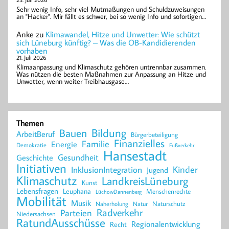
Sehr wenig Info, sehr viel Mutmaßungen und Schuldzuweisungen
an "Hacker". Mir fällt es schwer, bei so wenig Info und sofortigen…
Anke
zu
Klimawandel, Hitze und Unwetter: Wie schützt
sich Lüneburg künftig? – Was die OB-Kandidierenden
vorhaben
21. Juli 2026
Klimaanpassung und Klimaschutz gehören untrennbar zusammen.
Was nützen die besten Maßnahmen zur Anpassung an Hitze und
Unwetter, wenn weiter Treibhausgase…
Themen
Bildung
Bauen
ArbeitBeruf
Bürgerbeteiligung
Finanzielles
Familie
Energie
Demokratie
Fußverkehr
Hansestadt
Geschichte
Gesundheit
Initiativen
Kinder
InklusionIntegration
Jugend
Klimaschutz
LandkreisLüneburg
Kunst
Lebensfragen
Leuphana
Menschenrechte
LüchowDannenberg
Mobilität
Musik
Naturschutz
Naherholung
Natur
Radverkehr
Parteien
Niedersachsen
RatundAusschüsse
Regionalentwicklung
Recht