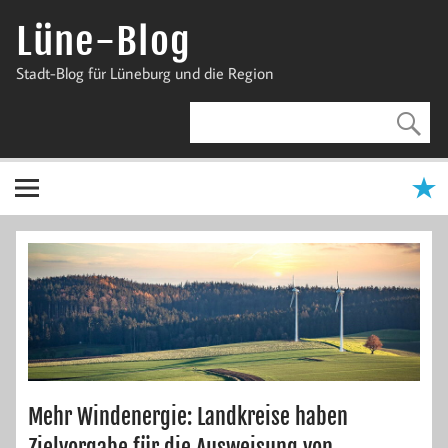
Zum
Inhalt
Lüne-Blog
springen
Stadt-Blog für Lüneburg und die Region
Mehr Windenergie: Landkreise haben
Zielvorgabe für die Ausweisung von