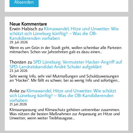
Neue Kommentare
Erwin Habisch
zu
Klimawandel, Hitze und Unwetter: Wie
schützt sich Lüneburg künftig? – Was die OB-
Kandidierenden vorhaben
29. Juli 2026
Wenn es um Grün in der Stadt geht, wollen scheinbar alle Parteien
mitmachen. Schon vor Jahrzehnten gab es dazu einen…
Thorsten
zu
SPD Lüneburg: Vermuteter Hacker-Angriff auf
SPD-Landratskandidat André Schuler aufgeklärt
23. Juli 2026
Sehr wenig Info, sehr viel Mutmaßungen und Schuldzuweisungen
an "Hacker". Mir fällt es schwer, bei so wenig Info und sofortigen…
Anke
zu
Klimawandel, Hitze und Unwetter: Wie schützt
sich Lüneburg künftig? – Was die OB-Kandidierenden
vorhaben
21. Juli 2026
Klimaanpassung und Klimaschutz gehören untrennbar zusammen.
Was nützen die besten Maßnahmen zur Anpassung an Hitze und
Unwetter, wenn weiter Treibhausgase…