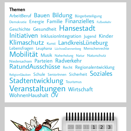
Themen
Bildung
Bauen
ArbeitBeruf
Bürgerbeteiligung
Finanzielles
Familie
Energie
Demokratie
Fußverkehr
Hansestadt
Geschichte
Gesundheit
Initiativen
Kinder
InklusionIntegration
Jugend
Klimaschutz
LandkreisLüneburg
Kunst
Lebensfragen
Leuphana
Menschenrechte
LüchowDannenberg
Mobilität
Musik
Naturschutz
Naherholung
Natur
Radverkehr
Parteien
Niedersachsen
RatundAusschüsse
Regionalentwicklung
Recht
Soziales
Schule
Sicherheit
SeniorInnen
ReligionGlauben
Stadtentwicklung
Tourismus
Veranstaltungen
Wirtschaft
WohnenHaushalt
ÖV