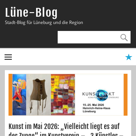
Zum
Inhalt
Lüne-Blog
springen
Stadt-Blog für Lüneburg und die Region
Kunst im Mai 2026: „Vielleicht liegt es auf
der Zunge“ im Kunstverein – „3 Künstler –