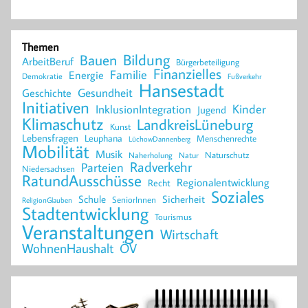
Themen
Bildung
Bauen
ArbeitBeruf
Bürgerbeteiligung
Finanzielles
Familie
Energie
Demokratie
Fußverkehr
Hansestadt
Geschichte
Gesundheit
Initiativen
Kinder
InklusionIntegration
Jugend
Klimaschutz
LandkreisLüneburg
Kunst
Lebensfragen
Leuphana
Menschenrechte
LüchowDannenberg
Mobilität
Musik
Naturschutz
Naherholung
Natur
Radverkehr
Parteien
Niedersachsen
RatundAusschüsse
Regionalentwicklung
Recht
Soziales
Schule
Sicherheit
SeniorInnen
ReligionGlauben
Stadtentwicklung
Tourismus
Veranstaltungen
Wirtschaft
WohnenHaushalt
ÖV