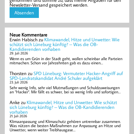
genommen und stimme zu, dass meine Angaben für den
Newsletter-Versand gespeichert werden.
Neue Kommentare
Erwin Habisch
zu
Klimawandel, Hitze und Unwetter: Wie
schützt sich Lüneburg künftig? – Was die OB-
Kandidierenden vorhaben
29. Juli 2026
Wenn es um Grün in der Stadt geht, wollen scheinbar alle Parteien
mitmachen. Schon vor Jahrzehnten gab es dazu einen…
Thorsten
zu
SPD Lüneburg: Vermuteter Hacker-Angriff auf
SPD-Landratskandidat André Schuler aufgeklärt
23. Juli 2026
Sehr wenig Info, sehr viel Mutmaßungen und Schuldzuweisungen
an "Hacker". Mir fällt es schwer, bei so wenig Info und sofortigen…
Anke
zu
Klimawandel, Hitze und Unwetter: Wie schützt
sich Lüneburg künftig? – Was die OB-Kandidierenden
vorhaben
21. Juli 2026
Klimaanpassung und Klimaschutz gehören untrennbar zusammen.
Was nützen die besten Maßnahmen zur Anpassung an Hitze und
Unwetter, wenn weiter Treibhausgase…