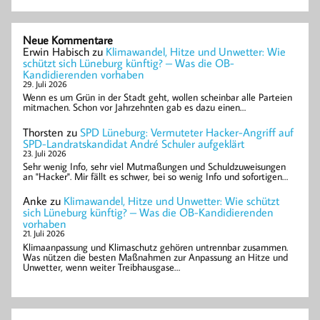
Neue Kommentare
Erwin Habisch
zu
Klimawandel, Hitze und Unwetter: Wie
schützt sich Lüneburg künftig? – Was die OB-
Kandidierenden vorhaben
29. Juli 2026
Wenn es um Grün in der Stadt geht, wollen scheinbar alle Parteien
mitmachen. Schon vor Jahrzehnten gab es dazu einen…
Thorsten
zu
SPD Lüneburg: Vermuteter Hacker-Angriff auf
SPD-Landratskandidat André Schuler aufgeklärt
23. Juli 2026
Sehr wenig Info, sehr viel Mutmaßungen und Schuldzuweisungen
an "Hacker". Mir fällt es schwer, bei so wenig Info und sofortigen…
Anke
zu
Klimawandel, Hitze und Unwetter: Wie schützt
sich Lüneburg künftig? – Was die OB-Kandidierenden
vorhaben
21. Juli 2026
Klimaanpassung und Klimaschutz gehören untrennbar zusammen.
Was nützen die besten Maßnahmen zur Anpassung an Hitze und
Unwetter, wenn weiter Treibhausgase…