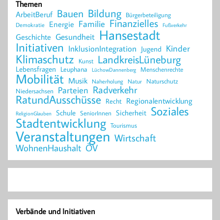
Themen
Bildung
Bauen
ArbeitBeruf
Bürgerbeteiligung
Finanzielles
Familie
Energie
Demokratie
Fußverkehr
Hansestadt
Geschichte
Gesundheit
Initiativen
Kinder
InklusionIntegration
Jugend
Klimaschutz
LandkreisLüneburg
Kunst
Lebensfragen
Leuphana
Menschenrechte
LüchowDannenberg
Mobilität
Musik
Naturschutz
Naherholung
Natur
Radverkehr
Parteien
Niedersachsen
RatundAusschüsse
Regionalentwicklung
Recht
Soziales
Schule
Sicherheit
SeniorInnen
ReligionGlauben
Stadtentwicklung
Tourismus
Veranstaltungen
Wirtschaft
WohnenHaushalt
ÖV
Verbände und Initiativen