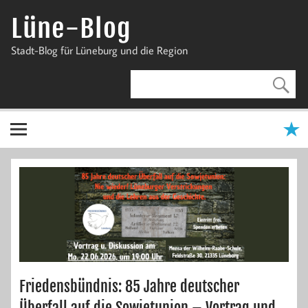
Zum
Inhalt
Lüne-Blog
springen
Stadt-Blog für Lüneburg und die Region
Friedensbündnis: 85 Jahre deutscher
Überfall auf die Sowjetunion – Vortrag und