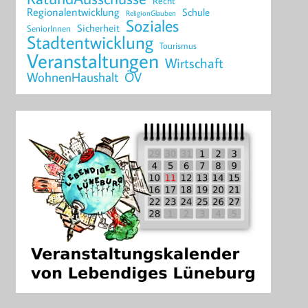
Recht
Regionalentwicklung
Schule
ReligionGlauben
Soziales
Sicherheit
SeniorInnen
Stadtentwicklung
Tourismus
Veranstaltungen
Wirtschaft
WohnenHaushalt
ÖV