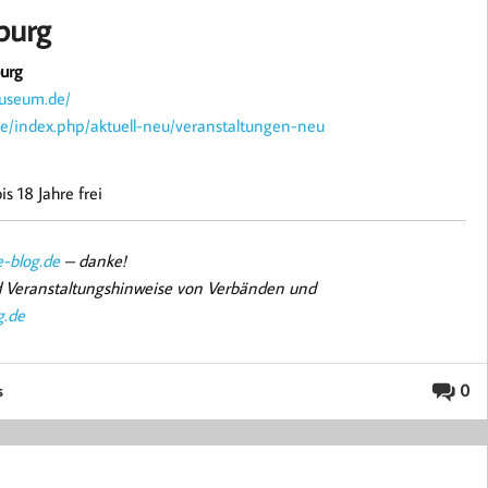
burg
burg
museum.de/
e/index.php/aktuell-neu/veranstaltungen-neu
is 18 Jahre frei
-blog.de
– danke!
nd Veranstaltungshinweise von Verbänden und
g.de
0
s