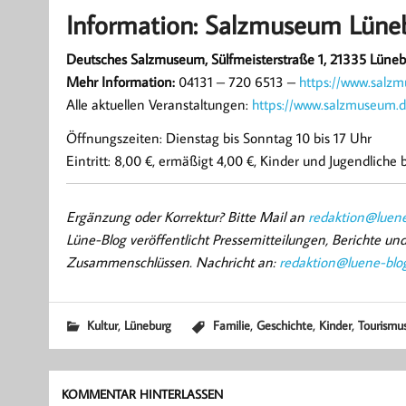
Information: Salzmuseum Lüne
Deutsches Salzmuseum, Sülfmeisterstraße 1, 21335 Lüne
Mehr Information:
04131 – 720 6513 –
https://www.salz
Alle aktuellen Veranstaltungen:
https://www.salzmuseum.d
Öffnungszeiten: Dienstag bis Sonntag 10 bis 17 Uhr
Eintritt: 8,00 €, ermäßigt 4,00 €, Kinder und Jugendliche b
Ergänzung oder Korrektur? Bitte Mail an
redaktion@luene
Lüne-Blog veröffentlicht Pressemitteilungen, Berichte u
Zusammenschlüssen. Nachricht an:
redaktion@luene-blo
,
,
,
,
Kultur
Lüneburg
Familie
Geschichte
Kinder
Tourismu
KOMMENTAR HINTERLASSEN