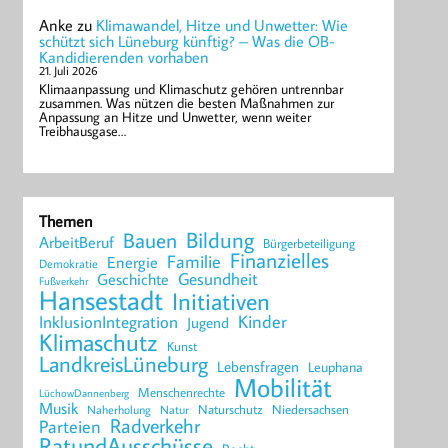
Anke
zu
Klimawandel, Hitze und Unwetter: Wie
schützt sich Lüneburg künftig? – Was die OB-
Kandidierenden vorhaben
21. Juli 2026
Klimaanpassung und Klimaschutz gehören untrennbar
zusammen. Was nützen die besten Maßnahmen zur
Anpassung an Hitze und Unwetter, wenn weiter
Treibhausgase…
Themen
Bildung
Bauen
ArbeitBeruf
Bürgerbeteiligung
Finanzielles
Familie
Energie
Demokratie
Geschichte
Gesundheit
Fußverkehr
Hansestadt
Initiativen
Kinder
InklusionIntegration
Jugend
Klimaschutz
Kunst
LandkreisLüneburg
Lebensfragen
Leuphana
Mobilität
Menschenrechte
LüchowDannenberg
Musik
Naturschutz
Niedersachsen
Naherholung
Natur
Radverkehr
Parteien
RatundAusschüsse