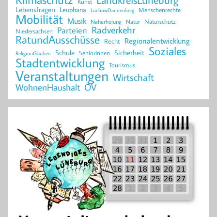
Kunst
Lebensfragen
Leuphana
Menschenrechte
LüchowDannenberg
Mobilität
Musik
Naturschutz
Naherholung
Natur
Radverkehr
Parteien
Niedersachsen
RatundAusschüsse
Regionalentwicklung
Recht
Soziales
Schule
Sicherheit
SeniorInnen
ReligionGlauben
Stadtentwicklung
Tourismus
Veranstaltungen
Wirtschaft
WohnenHaushalt
ÖV