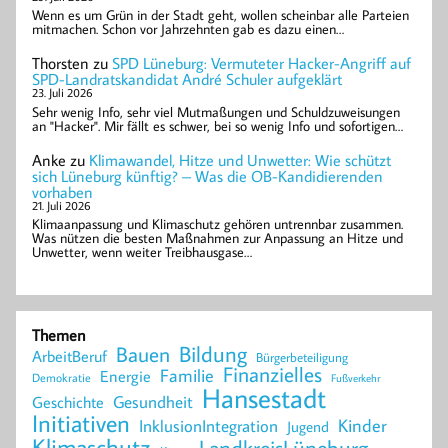
Wenn es um Grün in der Stadt geht, wollen scheinbar alle Parteien
mitmachen. Schon vor Jahrzehnten gab es dazu einen…
Thorsten
zu
SPD Lüneburg: Vermuteter Hacker-Angriff auf
SPD-Landratskandidat André Schuler aufgeklärt
23. Juli 2026
Sehr wenig Info, sehr viel Mutmaßungen und Schuldzuweisungen
an "Hacker". Mir fällt es schwer, bei so wenig Info und sofortigen…
Anke
zu
Klimawandel, Hitze und Unwetter: Wie schützt
sich Lüneburg künftig? – Was die OB-Kandidierenden
vorhaben
21. Juli 2026
Klimaanpassung und Klimaschutz gehören untrennbar zusammen.
Was nützen die besten Maßnahmen zur Anpassung an Hitze und
Unwetter, wenn weiter Treibhausgase…
Themen
Bildung
Bauen
ArbeitBeruf
Bürgerbeteiligung
Finanzielles
Familie
Energie
Demokratie
Fußverkehr
Hansestadt
Geschichte
Gesundheit
Initiativen
Kinder
InklusionIntegration
Jugend
Klimaschutz
LandkreisLüneburg