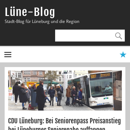
Zum
Inhalt
Lüne-Blog
springen
Stadt-Blog für Lüneburg und die Region
CDU Lüneburg: Bei Seniorenpass Preisanstieg
bei Lüneburger Seniorenabo auffangen