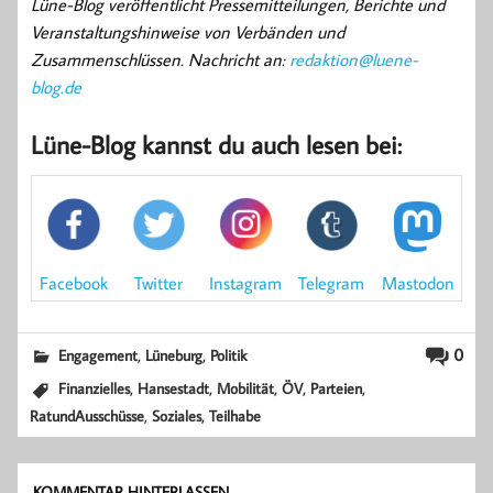
Lüne-Blog veröffentlicht Pressemitteilungen, Berichte und
Veranstaltungshinweise von Verbänden und
Zusammenschlüssen. Nachricht an:
redaktion@luene-
blog.de
Lüne-Blog kannst du auch lesen bei:
Mastodon
Facebook
Instagram
Twitter
Telegram
,
,
0
Engagement
Lüneburg
Politik
,
,
,
,
,
Finanzielles
Hansestadt
Mobilität
ÖV
Parteien
,
,
RatundAusschüsse
Soziales
Teilhabe
KOMMENTAR HINTERLASSEN