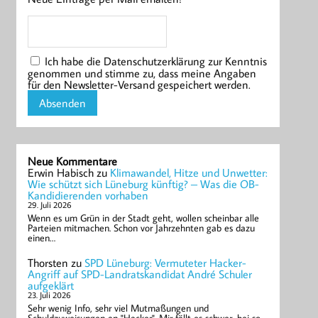
Ich habe die Datenschutzerklärung zur Kenntnis
genommen und stimme zu, dass meine Angaben
für den Newsletter-Versand gespeichert werden.
Neue Kommentare
Erwin Habisch
zu
Klimawandel, Hitze und Unwetter:
Wie schützt sich Lüneburg künftig? – Was die OB-
Kandidierenden vorhaben
29. Juli 2026
Wenn es um Grün in der Stadt geht, wollen scheinbar alle
Parteien mitmachen. Schon vor Jahrzehnten gab es dazu
einen…
Thorsten
zu
SPD Lüneburg: Vermuteter Hacker-
Angriff auf SPD-Landratskandidat André Schuler
aufgeklärt
23. Juli 2026
Sehr wenig Info, sehr viel Mutmaßungen und