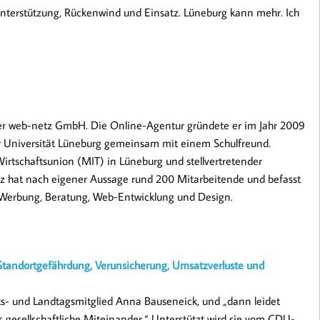
Unterstützung, Rückenwind und Einsatz. Lüneburg kann mehr. Ich
r der web-netz GmbH. Die Online-Agentur gründete er im Jahr 2009
 Universität Lüneburg gemeinsam mit einem Schulfreund.
 Wirtschaftsunion (MIT) in Lüneburg und stellvertretender
z hat nach eigener Aussage rund 200 Mitarbeitende und befasst
 Werbung, Beratung, Web-Entwicklung und Design.
Standortgefährdung, Verunsicherung, Umsatzverluste und
ats- und Landtagsmitglied Anna Bauseneick, und „dann leidet
s gesellschaftliche Miteinander.“ Unterstützt wird sie vom CDU-