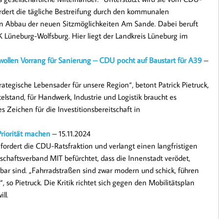
ordert die tägliche Bestreifung durch den kommunalen
den Abbau der neuen Sitzmöglichkeiten Am Sande. Dabei beruft
 Lüneburg-Wolfsburg. Hier liegt der Landkreis Lüneburg im
llen Vorrang für Sanierung – CDU pocht auf Baustart für A39
–
rategische Lebensader für unsere Region“, betont Patrick Pietruck,
lstand, für Handwerk, Industrie und Logistik braucht es
es Zeichen für die Investitionsbereitschaft in
Priorität machen
– 15.11.2024
t fordert die CDU-Ratsfraktion und verlangt einen langfristigen
chaftsverband MIT befürchtet, dass die Innenstadt verödet,
ar sind. „Fahrradstraßen sind zwar modern und schick, führen
 so Pietruck. Die Kritik richtet sich gegen den Mobilitätsplan
ll.