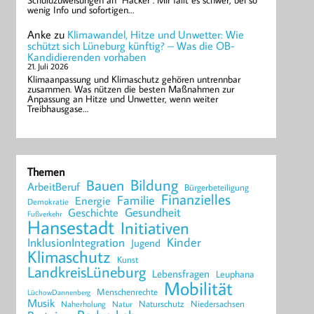
Schuldzuweisungen an "Hacker". Mir fällt es schwer, bei so
wenig Info und sofortigen…
Anke
zu
Klimawandel, Hitze und Unwetter: Wie
schützt sich Lüneburg künftig? – Was die OB-
Kandidierenden vorhaben
21. Juli 2026
Klimaanpassung und Klimaschutz gehören untrennbar
zusammen. Was nützen die besten Maßnahmen zur
Anpassung an Hitze und Unwetter, wenn weiter
Treibhausgase…
Themen
Bildung
Bauen
ArbeitBeruf
Bürgerbeteiligung
Finanzielles
Familie
Energie
Demokratie
Geschichte
Gesundheit
Fußverkehr
Hansestadt
Initiativen
Kinder
InklusionIntegration
Jugend
Klimaschutz
Kunst
LandkreisLüneburg
Lebensfragen
Leuphana
Mobilität
Menschenrechte
LüchowDannenberg
Musik
Naturschutz
Niedersachsen
Naherholung
Natur