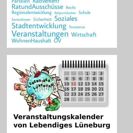
Radverkehr
Parteien
RatundAusschüsse
Recht
Regionalentwicklung
Schule
ReligionGlauben
Soziales
Sicherheit
SeniorInnen
Stadtentwicklung
Tourismus
Veranstaltungen
Wirtschaft
WohnenHaushalt
ÖV