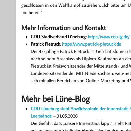
geschlossen in den Wahlkampf zu ziehen: „Ich bitte um 
bin bereit.“
Mehr Information und Kontakt
CDU Stadtverband Lüneburg:
https://www.cdu-lg.de/
Patrick Pietruck:
https://www.patrick-pietruck.de
Der 43-jährige Patrick Pietruck ist Geschäftsführe
nach seinem Abschluss als Diplom-Kaufmann an der
Pietruck ist Kreisvorsitzender der Mittelstands- und
Landesvorsitzender der MIT Niedersachsen. web-net
sich mit allen Bereichen von Online-Marketing und
Mehr bei Lüne-Blog
CDU Lüneburg sieht Abwärtsspirale der Innenstadt: 
Leerstände
– 31.05.2026
Die Gefahr, dass „unsere Innenstadt kippt“, sieht R
unsere gesamte Stadt: der Handel, der Tourismus, da