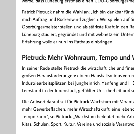
werde, dass Lüneburg erstmals einen CDU-Oberbürgerme
Patrick Pietruck nahm die Wahl an: „Ich bin dankbar für d
mich Auftrag und Rückenwind zugleich. Wir spielen auf Si
Oberbürgermeister stellen und als stärkste Kraft in den R
Lüneburg studiert, gegründet und mit webnetz ein Unte
Erfahrung wolle er nun ins Rathaus einbringen.
Pietruck: Mehr Wohnraum, Tempo und Wi
In seiner Rede stellte Pietruck die wirtschaftliche und fi
großen Herausforderungen: einem Haushaltsminus von ru
Industriearbeitsplätzen bei Jungheinrich, Yanfeng und H
Leerstand in der Innenstadt, gefühlter Unsicherheit und s
Die Antwort darauf sei für Pietruck Wachstum mit Vera
mehr Gewerbeflächen, mehr Wirtschaftskraft, eine lebend
Tempo kann“, so Pietruck. „Wachstum bedeutet mehr Ar
Kitas, Schulen, Sport, Kultur, Vereine und soziale Verantw