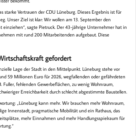
ister bekommt.
as starke Vertrauen der CDU Lüneburg. Dieses Ergebnis ist für
eg. Unser Ziel ist klar: Wir wollen am 13. September den
at einziehen“, sagte Pietruck. Der 43-jährige Unternehmer hat in
rnehmen mit rund 200 Mitarbeitenden aufgebaut. Diese
rtschaftskraft gefordert
nanzielle Lage der Stadt in den Mittelpunkt. Lüneburg stehe vor
nd 59 Millionen Euro für 2026, wegfallenden oder gefährdeten
.B. Fuller, fehlenden Gewerbeflächen, zu wenig Wohnraum,
chwieriger Erreichbarkeit durch schlecht abgestimmte Baustellen.
ntwortung: „Lüneburg kann mehr. Wir brauchen mehr Wohnraum,
ige Innenstadt, pragmatische Mobilität und ein Rathaus, das
beitsplätze, mehr Einnahmen und mehr Handlungsspielraum für
ortung.“