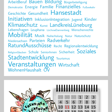
Bildung
Bauen
ArbeitBeruf
Bürgerbeteiligung
Finanzielles
Familie
Energie
Demokratie
Fußverkehr
Hansestadt
Geschichte
Gesundheit
Initiativen
Kinder
InklusionIntegration
Jugend
Klimaschutz
LandkreisLüneburg
Kunst
Lebensfragen
Leuphana
Menschenrechte
LüchowDannenberg
Mobilität
Musik
Naturschutz
Naherholung
Natur
Radverkehr
Parteien
Niedersachsen
RatundAusschüsse
Regionalentwicklung
Recht
Soziales
Schule
Sicherheit
SeniorInnen
ReligionGlauben
Stadtentwicklung
Tourismus
Veranstaltungen
Wirtschaft
WohnenHaushalt
ÖV