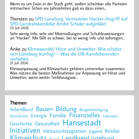
Wenn es um Grün in der Stadt geht, wollen scheinbar alle Parteien
mitmachen. Schon vor Jahrzehnten gab es dazu einen…
Thorsten
zu
SPD Lüneburg: Vermuteter Hacker-Angriff auf
SPD-Landratskandidat André Schuler aufgeklärt
23. Juli 2026
Sehr wenig Info, sehr viel Mutmaßungen und Schuldzuweisungen
an "Hacker". Mir fällt es schwer, bei so wenig Info und sofortigen…
Anke
zu
Klimawandel, Hitze und Unwetter: Wie schützt
sich Lüneburg künftig? – Was die OB-Kandidierenden
vorhaben
21. Juli 2026
Klimaanpassung und Klimaschutz gehören untrennbar zusammen.
Was nützen die besten Maßnahmen zur Anpassung an Hitze und
Unwetter, wenn weiter Treibhausgase…
Themen
Bildung
Bauen
ArbeitBeruf
Bürgerbeteiligung
Finanzielles
Familie
Energie
Demokratie
Fußverkehr
Hansestadt
Geschichte
Gesundheit
Initiativen
Kinder
InklusionIntegration
Jugend
Klimaschutz
LandkreisLüneburg
Kunst