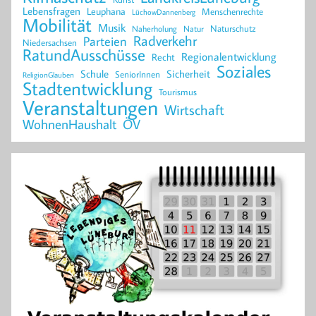
Lebensfragen
Leuphana
Menschenrechte
LüchowDannenberg
Mobilität
Musik
Naturschutz
Naherholung
Natur
Radverkehr
Parteien
Niedersachsen
RatundAusschüsse
Regionalentwicklung
Recht
Soziales
Schule
Sicherheit
SeniorInnen
ReligionGlauben
Stadtentwicklung
Tourismus
Veranstaltungen
Wirtschaft
WohnenHaushalt
ÖV