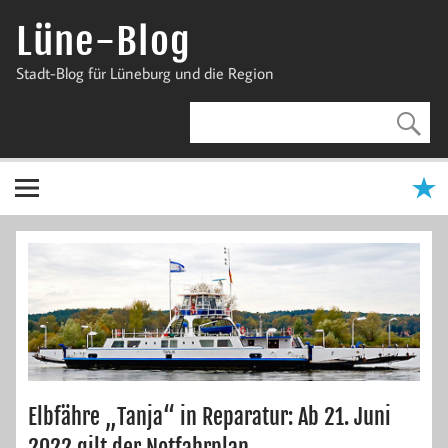
Zum
Inhalt
Lüne-Blog
springen
Stadt-Blog für Lüneburg und die Region
Elbfähre „Tanja“ in Reparatur: Ab 21. Juni
2022 gilt der Notfahrplan