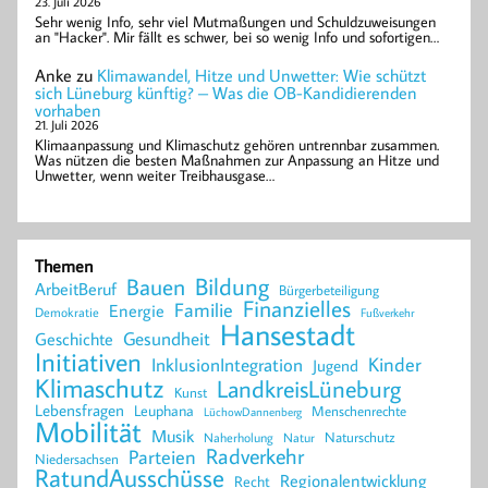
23. Juli 2026
Sehr wenig Info, sehr viel Mutmaßungen und Schuldzuweisungen
an "Hacker". Mir fällt es schwer, bei so wenig Info und sofortigen…
Anke
zu
Klimawandel, Hitze und Unwetter: Wie schützt
sich Lüneburg künftig? – Was die OB-Kandidierenden
vorhaben
21. Juli 2026
Klimaanpassung und Klimaschutz gehören untrennbar zusammen.
Was nützen die besten Maßnahmen zur Anpassung an Hitze und
Unwetter, wenn weiter Treibhausgase…
Themen
Bildung
Bauen
ArbeitBeruf
Bürgerbeteiligung
Finanzielles
Familie
Energie
Demokratie
Fußverkehr
Hansestadt
Geschichte
Gesundheit
Initiativen
Kinder
InklusionIntegration
Jugend
Klimaschutz
LandkreisLüneburg
Kunst
Lebensfragen
Leuphana
Menschenrechte
LüchowDannenberg
Mobilität
Musik
Naturschutz
Naherholung
Natur
Radverkehr
Parteien
Niedersachsen
RatundAusschüsse
Regionalentwicklung
Recht