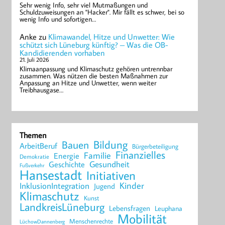
Sehr wenig Info, sehr viel Mutmaßungen und
Schuldzuweisungen an "Hacker". Mir fällt es schwer, bei so
wenig Info und sofortigen…
Anke
zu
Klimawandel, Hitze und Unwetter: Wie
schützt sich Lüneburg künftig? – Was die OB-
Kandidierenden vorhaben
21. Juli 2026
Klimaanpassung und Klimaschutz gehören untrennbar
zusammen. Was nützen die besten Maßnahmen zur
Anpassung an Hitze und Unwetter, wenn weiter
Treibhausgase…
Themen
Bildung
Bauen
ArbeitBeruf
Bürgerbeteiligung
Finanzielles
Familie
Energie
Demokratie
Geschichte
Gesundheit
Fußverkehr
Hansestadt
Initiativen
Kinder
InklusionIntegration
Jugend
Klimaschutz
Kunst
LandkreisLüneburg
Lebensfragen
Leuphana
Mobilität
Menschenrechte
LüchowDannenberg