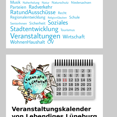
Musik
Naturschutz
Niedersachsen
Naherholung
Natur
Radverkehr
Parteien
RatundAusschüsse
Recht
Regionalentwicklung
Schule
ReligionGlauben
Soziales
Sicherheit
SeniorInnen
Stadtentwicklung
Tourismus
Veranstaltungen
Wirtschaft
WohnenHaushalt
ÖV