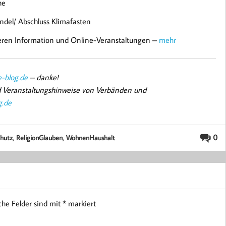
he
del/ Abschluss Klimafasten
iteren Information und Online-Veranstaltungen –
mehr
-blog.de
– danke!
nd Veranstaltungshinweise von Verbänden und
g.de
,
,
0
chutz
ReligionGlauben
WohnenHaushalt
iche Felder sind mit
*
markiert