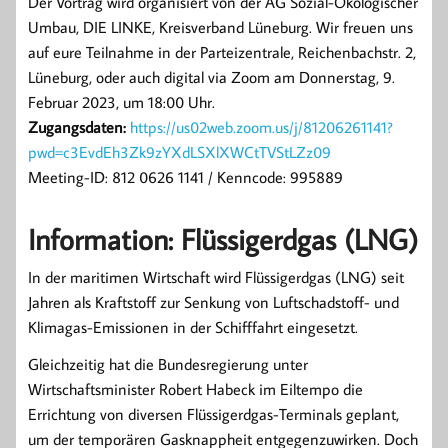
Der Vortrag wird organisiert von der AG Sozial-Ökologischer
Umbau, DIE LINKE, Kreisverband Lüneburg. Wir freuen uns
auf eure Teilnahme in der Parteizentrale, Reichenbachstr. 2,
Lüneburg, oder auch digital via Zoom am Donnerstag, 9.
Februar 2023, um 18:00 Uhr.
Zugangsdaten:
https://us02web.zoom.us/j/81206261141?
pwd=c3EvdEh3Zk9zYXdLSXlXWCtTVStLZz09
Meeting-ID: 812 0626 1141 / Kenncode: 995889
Information: Flüssigerdgas (LNG)
In der maritimen Wirtschaft wird Flüssigerdgas (LNG) seit
Jahren als Kraftstoff zur Senkung von Luftschadstoff- und
Klimagas-Emissionen in der Schifffahrt eingesetzt.
Gleichzeitig hat die Bundesregierung unter
Wirtschaftsminister Robert Habeck im Eiltempo die
Errichtung von diversen Flüssigerdgas-Terminals geplant,
um der temporären Gasknappheit entgegenzuwirken. Doch