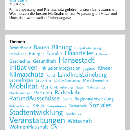
vorhaben
21. Juli 2026
Klimaanpassung und Klimaschutz gehören untrennbar zusammen.
Was nützen die besten Maßnahmen zur Anpassung an Hitze und
Unwetter, wenn weiter Treibhausgase…
Themen
Bildung
Bauen
ArbeitBeruf
Bürgerbeteiligung
Finanzielles
Familie
Energie
Demokratie
Fußverkehr
Hansestadt
Geschichte
Gesundheit
Initiativen
Kinder
InklusionIntegration
Jugend
Klimaschutz
LandkreisLüneburg
Kunst
Lebensfragen
Leuphana
Menschenrechte
LüchowDannenberg
Mobilität
Musik
Naturschutz
Naherholung
Natur
Radverkehr
Parteien
Niedersachsen
RatundAusschüsse
Regionalentwicklung
Recht
Soziales
Schule
Sicherheit
SeniorInnen
ReligionGlauben
Stadtentwicklung
Tourismus
Veranstaltungen
Wirtschaft
WohnenHaushalt
ÖV