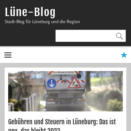
Zum
Inhalt
Lüne-Blog
springen
Stadt-Blog für Lüneburg und die Region
Gebühren und Steuern in Lüneburg: Das ist
neu, das bleibt 2023