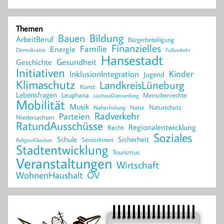
Themen
Bildung
Bauen
ArbeitBeruf
Bürgerbeteiligung
Finanzielles
Familie
Energie
Demokratie
Fußverkehr
Hansestadt
Geschichte
Gesundheit
Initiativen
Kinder
InklusionIntegration
Jugend
Klimaschutz
LandkreisLüneburg
Kunst
Lebensfragen
Leuphana
Menschenrechte
LüchowDannenberg
Mobilität
Musik
Naturschutz
Naherholung
Natur
Radverkehr
Parteien
Niedersachsen
RatundAusschüsse
Regionalentwicklung
Recht
Soziales
Schule
Sicherheit
SeniorInnen
ReligionGlauben
Stadtentwicklung
Tourismus
Veranstaltungen
Wirtschaft
WohnenHaushalt
ÖV