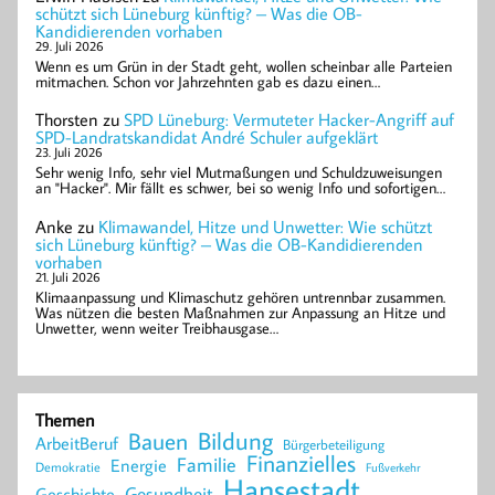
schützt sich Lüneburg künftig? – Was die OB-
Kandidierenden vorhaben
29. Juli 2026
Wenn es um Grün in der Stadt geht, wollen scheinbar alle Parteien
mitmachen. Schon vor Jahrzehnten gab es dazu einen…
Thorsten
zu
SPD Lüneburg: Vermuteter Hacker-Angriff auf
SPD-Landratskandidat André Schuler aufgeklärt
23. Juli 2026
Sehr wenig Info, sehr viel Mutmaßungen und Schuldzuweisungen
an "Hacker". Mir fällt es schwer, bei so wenig Info und sofortigen…
Anke
zu
Klimawandel, Hitze und Unwetter: Wie schützt
sich Lüneburg künftig? – Was die OB-Kandidierenden
vorhaben
21. Juli 2026
Klimaanpassung und Klimaschutz gehören untrennbar zusammen.
Was nützen die besten Maßnahmen zur Anpassung an Hitze und
Unwetter, wenn weiter Treibhausgase…
Themen
Bildung
Bauen
ArbeitBeruf
Bürgerbeteiligung
Finanzielles
Familie
Energie
Demokratie
Fußverkehr
Hansestadt
Geschichte
Gesundheit