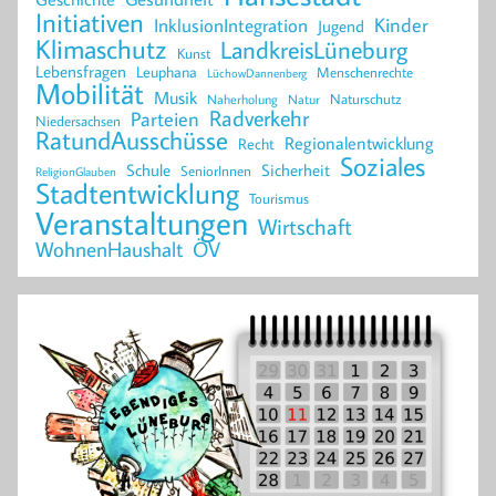
Initiativen
Kinder
InklusionIntegration
Jugend
Klimaschutz
LandkreisLüneburg
Kunst
Lebensfragen
Leuphana
Menschenrechte
LüchowDannenberg
Mobilität
Musik
Naturschutz
Naherholung
Natur
Radverkehr
Parteien
Niedersachsen
RatundAusschüsse
Regionalentwicklung
Recht
Soziales
Schule
Sicherheit
SeniorInnen
ReligionGlauben
Stadtentwicklung
Tourismus
Veranstaltungen
Wirtschaft
WohnenHaushalt
ÖV