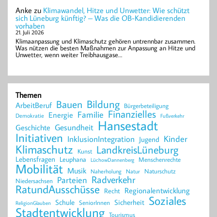
Anke
zu
Klimawandel, Hitze und Unwetter: Wie schützt
sich Lüneburg künftig? – Was die OB-Kandidierenden
vorhaben
21. Juli 2026
Klimaanpassung und Klimaschutz gehören untrennbar zusammen.
Was nützen die besten Maßnahmen zur Anpassung an Hitze und
Unwetter, wenn weiter Treibhausgase…
Themen
Bildung
Bauen
ArbeitBeruf
Bürgerbeteiligung
Finanzielles
Familie
Energie
Demokratie
Fußverkehr
Hansestadt
Geschichte
Gesundheit
Initiativen
Kinder
InklusionIntegration
Jugend
Klimaschutz
LandkreisLüneburg
Kunst
Lebensfragen
Leuphana
Menschenrechte
LüchowDannenberg
Mobilität
Musik
Naturschutz
Naherholung
Natur
Radverkehr
Parteien
Niedersachsen
RatundAusschüsse
Regionalentwicklung
Recht
Soziales
Schule
Sicherheit
SeniorInnen
ReligionGlauben
Stadtentwicklung
Tourismus