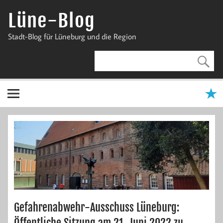
Zum
Inhalt
Lüne-Blog
springen
Stadt-Blog für Lüneburg und die Region
Gefahrenabwehr-Ausschuss Lüneburg:
Öffentliche Sitzung am 21. Juni 2022 zu