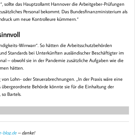
“, sollte das Hauptzollamt Hannover die Arbeitgeber-Prüfungen
S zusätzliches Personal bekommt. Das Bundesfinanzministerium als
ochdruck um neue Kontrolleure kümmern.“
innvoll
ndigkeits-Wirrwarr“. So hätten die Arbeitsschutzbehörden
n und Standards bei Unterkünften ausländischer Beschäftigter im
sonal – obwohl sie in der Pandemie zusätzliche Aufgaben wie die
mmen hätten.
 von Lohn- oder Steuerabrechnungen. „In der Praxis wäre eine
ls übergeordnete Behörde könnte sie für die Einhaltung der
so Bartels.
-blog.de
– danke!