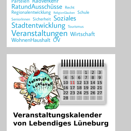
Radverkehr
Parteien
RatundAusschüsse
Recht
Regionalentwicklung
Schule
ReligionGlauben
Soziales
Sicherheit
SeniorInnen
Stadtentwicklung
Tourismus
Veranstaltungen
Wirtschaft
WohnenHaushalt
ÖV