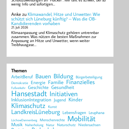
Schuldzuweisungen an "Hacker". Mir fällt es schwer, bei so
wenig Info und sofortigen…
Anke
zu
Klimawandel, Hitze und Unwetter: Wie
schützt sich Lüneburg künftig? – Was die OB-
Kandidierenden vorhaben
21. Juli 2026
Klimaanpassung und Klimaschutz gehören untrennbar
zusammen. Was nützen die besten Maßnahmen zur
Anpassung an Hitze und Unwetter, wenn weiter
Treibhausgase…
Themen
Bildung
Bauen
ArbeitBeruf
Bürgerbeteiligung
Finanzielles
Familie
Energie
Demokratie
Geschichte
Gesundheit
Fußverkehr
Hansestadt
Initiativen
Kinder
InklusionIntegration
Jugend
Klimaschutz
Kunst
LandkreisLüneburg
Lebensfragen
Leuphana
Mobilität
Menschenrechte
LüchowDannenberg
Musik
Naturschutz
Niedersachsen
Naherholung
Natur