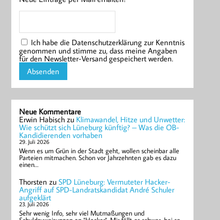
Ich habe die Datenschutzerklärung zur Kenntnis
genommen und stimme zu, dass meine Angaben
für den Newsletter-Versand gespeichert werden.
Neue Kommentare
Erwin Habisch
zu
Klimawandel, Hitze und Unwetter:
Wie schützt sich Lüneburg künftig? – Was die OB-
Kandidierenden vorhaben
29. Juli 2026
Wenn es um Grün in der Stadt geht, wollen scheinbar alle
Parteien mitmachen. Schon vor Jahrzehnten gab es dazu
einen…
Thorsten
zu
SPD Lüneburg: Vermuteter Hacker-
Angriff auf SPD-Landratskandidat André Schuler
aufgeklärt
23. Juli 2026
Sehr wenig Info, sehr viel Mutmaßungen und