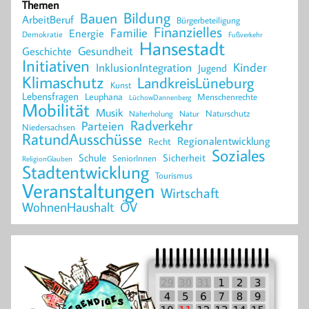
Themen
Bildung
Bauen
ArbeitBeruf
Bürgerbeteiligung
Finanzielles
Familie
Energie
Demokratie
Fußverkehr
Hansestadt
Geschichte
Gesundheit
Initiativen
Kinder
InklusionIntegration
Jugend
Klimaschutz
LandkreisLüneburg
Kunst
Lebensfragen
Leuphana
Menschenrechte
LüchowDannenberg
Mobilität
Musik
Naturschutz
Naherholung
Natur
Radverkehr
Parteien
Niedersachsen
RatundAusschüsse
Regionalentwicklung
Recht
Soziales
Schule
Sicherheit
SeniorInnen
ReligionGlauben
Stadtentwicklung
Tourismus
Veranstaltungen
Wirtschaft
WohnenHaushalt
ÖV