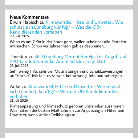
Neue Kommentare
Erwin Habisch
zu
Klimawandel, Hitze und Unwetter: Wie
schützt sich Lüneburg künftig? – Was die OB-
Kandidierenden vorhaben
29. Juli 2026
Wenn es um Grün in der Stadt geht, wollen scheinbar alle Parteien
mitmachen. Schon vor Jahrzehnten gab es dazu einen…
Thorsten
zu
SPD Lüneburg: Vermuteter Hacker-Angriff auf
SPD-Landratskandidat André Schuler aufgeklärt
23. Juli 2026
Sehr wenig Info, sehr viel Mutmaßungen und Schuldzuweisungen
an "Hacker". Mir fällt es schwer, bei so wenig Info und sofortigen…
Anke
zu
Klimawandel, Hitze und Unwetter: Wie schützt
sich Lüneburg künftig? – Was die OB-Kandidierenden
vorhaben
21. Juli 2026
Klimaanpassung und Klimaschutz gehören untrennbar zusammen.
Was nützen die besten Maßnahmen zur Anpassung an Hitze und
Unwetter, wenn weiter Treibhausgase…