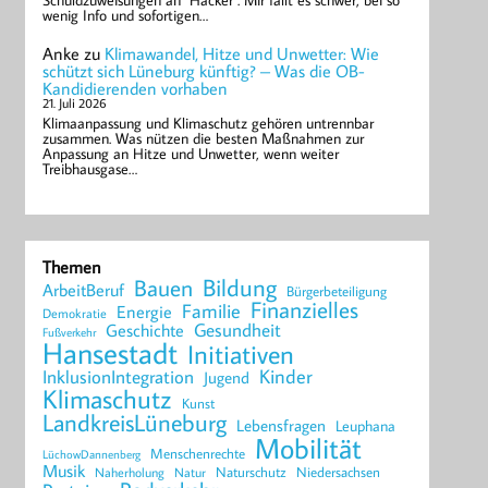
Schuldzuweisungen an "Hacker". Mir fällt es schwer, bei so
wenig Info und sofortigen…
Anke
zu
Klimawandel, Hitze und Unwetter: Wie
schützt sich Lüneburg künftig? – Was die OB-
Kandidierenden vorhaben
21. Juli 2026
Klimaanpassung und Klimaschutz gehören untrennbar
zusammen. Was nützen die besten Maßnahmen zur
Anpassung an Hitze und Unwetter, wenn weiter
Treibhausgase…
Themen
Bildung
Bauen
ArbeitBeruf
Bürgerbeteiligung
Finanzielles
Familie
Energie
Demokratie
Geschichte
Gesundheit
Fußverkehr
Hansestadt
Initiativen
Kinder
InklusionIntegration
Jugend
Klimaschutz
Kunst
LandkreisLüneburg
Lebensfragen
Leuphana
Mobilität
Menschenrechte
LüchowDannenberg
Musik
Naturschutz
Niedersachsen
Naherholung
Natur