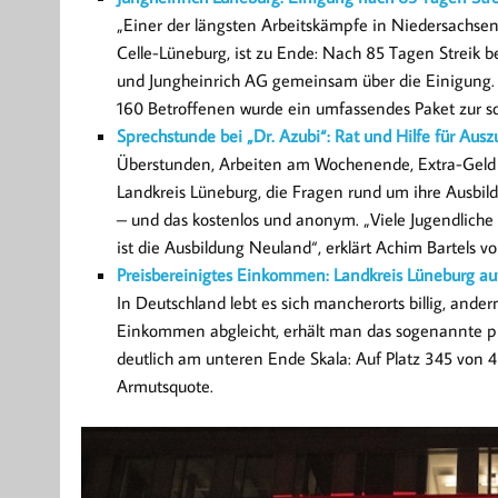
„Einer der längsten Arbeitskämpfe in Niedersachsen 
Celle-Lüneburg, ist zu Ende: Nach 85 Tagen Streik be
und Jungheinrich AG gemeinsam über die Einigung. D
160 Betroffenen wurde ein umfassendes Paket zur s
Sprechstunde bei „Dr. Azubi“: Rat und Hilfe für Aus
Überstunden, Arbeiten am Wochenende, Extra-Geld v
Landkreis Lüneburg, die Fragen rund um ihre Ausbil
– und das kostenlos und anonym. „Viele Jugendliche 
ist die Ausbildung Neuland“, erklärt Achim Bartels
Preisbereinigtes Einkommen: Landkreis Lüneburg au
In Deutschland lebt es sich mancherorts billig, and
Einkommen abgleicht, erhält man das sogenannte pr
deutlich am unteren Ende Skala: Auf Platz 345 von 
Armutsquote.