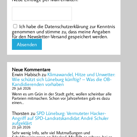
Ich habe die Datenschutzerklärung zur Kenntnis
genommen und stimme zu, dass meine Angaben
für den Newsletter-Versand gespeichert werden.
Neue Kommentare
Erwin Habisch
zu
Klimawandel, Hitze und Unwetter:
Wie schützt sich Lüneburg künftig? – Was die OB-
Kandidierenden vorhaben
29. Juli 2026
Wenn es um Grün in der Stadt geht, wollen scheinbar alle
Parteien mitmachen. Schon vor Jahrzehnten gab es dazu
einen…
Thorsten
zu
SPD Lüneburg: Vermuteter Hacker-
Angriff auf SPD-Landratskandidat André Schuler
aufgeklärt
23. Juli 2026
Sehr wenig Info, sehr viel Mutmaßungen und