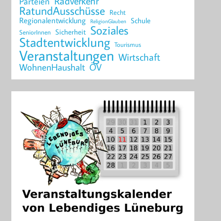
Radverkehr
Parteien
RatundAusschüsse
Recht
Regionalentwicklung
Schule
ReligionGlauben
Soziales
Sicherheit
SeniorInnen
Stadtentwicklung
Tourismus
Veranstaltungen
Wirtschaft
WohnenHaushalt
ÖV