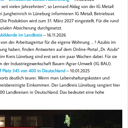
seit vielen Jahrzehnten“, so Lennard Aldag von der IG Metall
i Jungheinrich in Lüneburg informieren IG Metall, Betriebsrat
ie Produktion wird zum 31. März 2027 eingestellt. Für die rund
ozialen Absicherung durchgesetzt.
zubildende im Landkreis
– 16.11.2026
on der Arbeitsagentur für die eigene Wohnung … ? Azubis im
dung haben, finden Antworten auf dem Online-Portal „Dr. Azubi“
im Kreis Lüneburg sind erst seit ein paar Wochen dabei. Für sie
 von der Industriegewerkschaft Bauen-Agrar-Umwelt (IG BAU).
f Platz 345 von 400 in Deutschland
– 10.01.2025
ernorts deutlich teurer. Wenn man Lebenshaltungskosten und
eisbereinigte Einkommen. Der Landkreis Lüneburg rangiert hier
400 Landkreisen in Deutschland. Das bedeutet eine hohe