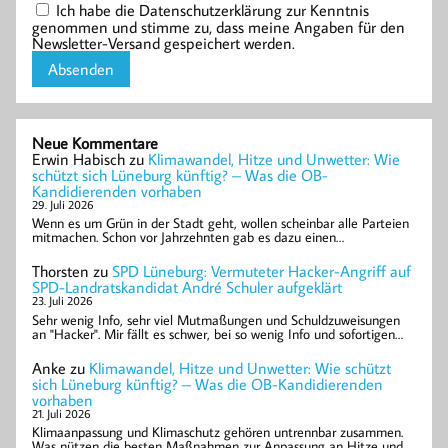
Ich habe die Datenschutzerklärung zur Kenntnis
genommen und stimme zu, dass meine Angaben für den
Newsletter-Versand gespeichert werden.
Neue Kommentare
Erwin Habisch
zu
Klimawandel, Hitze und Unwetter: Wie
schützt sich Lüneburg künftig? – Was die OB-
Kandidierenden vorhaben
29. Juli 2026
Wenn es um Grün in der Stadt geht, wollen scheinbar alle Parteien
mitmachen. Schon vor Jahrzehnten gab es dazu einen…
Thorsten
zu
SPD Lüneburg: Vermuteter Hacker-Angriff auf
SPD-Landratskandidat André Schuler aufgeklärt
23. Juli 2026
Sehr wenig Info, sehr viel Mutmaßungen und Schuldzuweisungen
an "Hacker". Mir fällt es schwer, bei so wenig Info und sofortigen…
Anke
zu
Klimawandel, Hitze und Unwetter: Wie schützt
sich Lüneburg künftig? – Was die OB-Kandidierenden
vorhaben
21. Juli 2026
Klimaanpassung und Klimaschutz gehören untrennbar zusammen.
Was nützen die besten Maßnahmen zur Anpassung an Hitze und