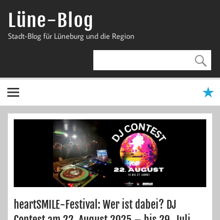
Zum
Inhalt
Lüne-Blog
springen
Stadt-Blog für Lüneburg und die Region
heartSMILE-Festival: Wer ist dabei? DJ
Contest am 22. August 2025 – bis 29. Juli