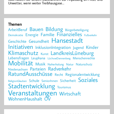
Unwetter, wenn weiter Treibhausgase…
Themen
Bildung
Bauen
ArbeitBeruf
Bürgerbeteiligung
Finanzielles
Familie
Energie
Demokratie
Fußverkehr
Hansestadt
Geschichte
Gesundheit
Initiativen
Kinder
InklusionIntegration
Jugend
Klimaschutz
LandkreisLüneburg
Kunst
Lebensfragen
Leuphana
Menschenrechte
LüchowDannenberg
Mobilität
Musik
Naturschutz
Naherholung
Natur
Radverkehr
Parteien
Niedersachsen
RatundAusschüsse
Regionalentwicklung
Recht
Soziales
Schule
Sicherheit
SeniorInnen
ReligionGlauben
Stadtentwicklung
Tourismus
Veranstaltungen
Wirtschaft
WohnenHaushalt
ÖV