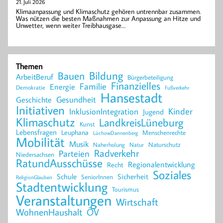
21. Juli 2026
Klimaanpassung und Klimaschutz gehören untrennbar zusammen.
Was nützen die besten Maßnahmen zur Anpassung an Hitze und
Unwetter, wenn weiter Treibhausgase…
Themen
Bildung
Bauen
ArbeitBeruf
Bürgerbeteiligung
Finanzielles
Familie
Energie
Demokratie
Fußverkehr
Hansestadt
Geschichte
Gesundheit
Initiativen
Kinder
InklusionIntegration
Jugend
Klimaschutz
LandkreisLüneburg
Kunst
Lebensfragen
Leuphana
Menschenrechte
LüchowDannenberg
Mobilität
Musik
Naturschutz
Naherholung
Natur
Radverkehr
Parteien
Niedersachsen
RatundAusschüsse
Regionalentwicklung
Recht
Soziales
Schule
Sicherheit
SeniorInnen
ReligionGlauben
Stadtentwicklung
Tourismus
Veranstaltungen
Wirtschaft
WohnenHaushalt
ÖV