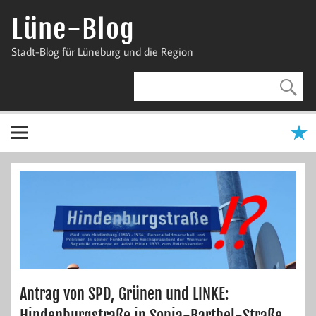
Zum
Inhalt
Lüne-Blog
springen
Stadt-Blog für Lüneburg und die Region
Antrag von SPD, Grünen und LINKE:
Hindenburgstraße in Sonja-Barthel-Straße