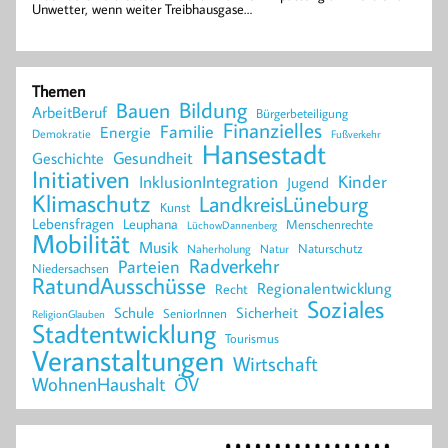
Unwetter, wenn weiter Treibhausgase…
Themen
Bildung
Bauen
ArbeitBeruf
Bürgerbeteiligung
Finanzielles
Familie
Energie
Demokratie
Fußverkehr
Hansestadt
Geschichte
Gesundheit
Initiativen
Kinder
InklusionIntegration
Jugend
Klimaschutz
LandkreisLüneburg
Kunst
Lebensfragen
Leuphana
Menschenrechte
LüchowDannenberg
Mobilität
Musik
Naturschutz
Naherholung
Natur
Radverkehr
Parteien
Niedersachsen
RatundAusschüsse
Regionalentwicklung
Recht
Soziales
Schule
Sicherheit
SeniorInnen
ReligionGlauben
Stadtentwicklung
Tourismus
Veranstaltungen
Wirtschaft
WohnenHaushalt
ÖV