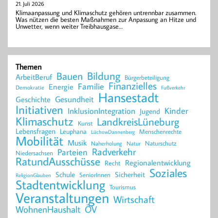
21. Juli 2026
Klimaanpassung und Klimaschutz gehören untrennbar zusammen.
Was nützen die besten Maßnahmen zur Anpassung an Hitze und
Unwetter, wenn weiter Treibhausgase…
Themen
Bildung
Bauen
ArbeitBeruf
Bürgerbeteiligung
Finanzielles
Familie
Energie
Demokratie
Fußverkehr
Hansestadt
Geschichte
Gesundheit
Initiativen
Kinder
InklusionIntegration
Jugend
Klimaschutz
LandkreisLüneburg
Kunst
Lebensfragen
Leuphana
Menschenrechte
LüchowDannenberg
Mobilität
Musik
Naturschutz
Naherholung
Natur
Radverkehr
Parteien
Niedersachsen
RatundAusschüsse
Regionalentwicklung
Recht
Soziales
Schule
Sicherheit
SeniorInnen
ReligionGlauben
Stadtentwicklung
Tourismus
Veranstaltungen
Wirtschaft
WohnenHaushalt
ÖV