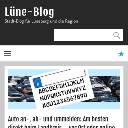
Zum
Inhalt
Lüne-Blog
springen
Stadt-Blog für Lüneburg und die Region
Auto an-, ab- und ummelden: Am besten
direkt beim Landkreis – vor Ort oder online