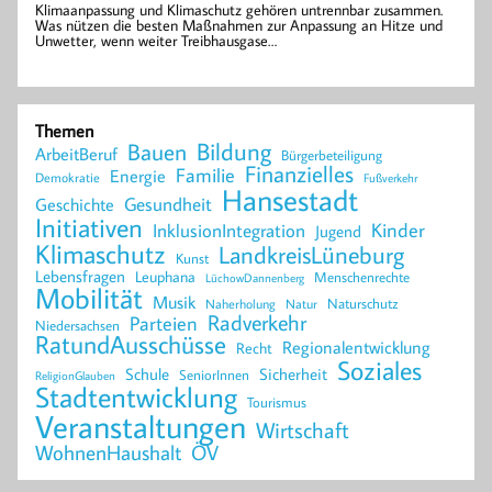
Klimaanpassung und Klimaschutz gehören untrennbar zusammen.
Was nützen die besten Maßnahmen zur Anpassung an Hitze und
Unwetter, wenn weiter Treibhausgase…
Themen
Bildung
Bauen
ArbeitBeruf
Bürgerbeteiligung
Finanzielles
Familie
Energie
Demokratie
Fußverkehr
Hansestadt
Geschichte
Gesundheit
Initiativen
Kinder
InklusionIntegration
Jugend
Klimaschutz
LandkreisLüneburg
Kunst
Lebensfragen
Leuphana
Menschenrechte
LüchowDannenberg
Mobilität
Musik
Naturschutz
Naherholung
Natur
Radverkehr
Parteien
Niedersachsen
RatundAusschüsse
Regionalentwicklung
Recht
Soziales
Schule
Sicherheit
SeniorInnen
ReligionGlauben
Stadtentwicklung
Tourismus
Veranstaltungen
Wirtschaft
WohnenHaushalt
ÖV