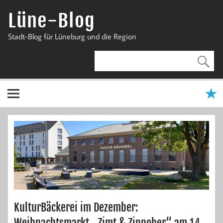
Zum
Inhalt
Lüne-Blog
springen
Stadt-Blog für Lüneburg und die Region
KulturBäckerei im Dezember:
Weihnachtsmarkt „Zimt & Zinnober“ am 14.