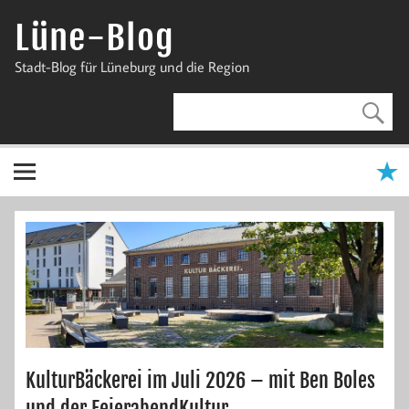
Zum
Inhalt
Lüne-Blog
springen
Stadt-Blog für Lüneburg und die Region
KulturBäckerei im Juli 2026 – mit Ben Boles
und der FeierabendKultur