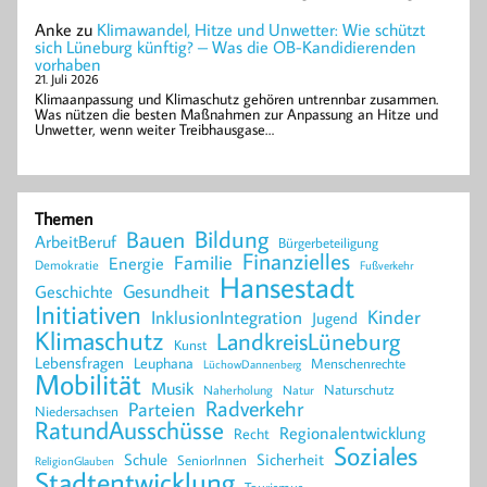
Anke
zu
Klimawandel, Hitze und Unwetter: Wie schützt
sich Lüneburg künftig? – Was die OB-Kandidierenden
vorhaben
21. Juli 2026
Klimaanpassung und Klimaschutz gehören untrennbar zusammen.
Was nützen die besten Maßnahmen zur Anpassung an Hitze und
Unwetter, wenn weiter Treibhausgase…
Themen
Bildung
Bauen
ArbeitBeruf
Bürgerbeteiligung
Finanzielles
Familie
Energie
Demokratie
Fußverkehr
Hansestadt
Geschichte
Gesundheit
Initiativen
Kinder
InklusionIntegration
Jugend
Klimaschutz
LandkreisLüneburg
Kunst
Lebensfragen
Leuphana
Menschenrechte
LüchowDannenberg
Mobilität
Musik
Naturschutz
Naherholung
Natur
Radverkehr
Parteien
Niedersachsen
RatundAusschüsse
Regionalentwicklung
Recht
Soziales
Schule
Sicherheit
SeniorInnen
ReligionGlauben
Stadtentwicklung