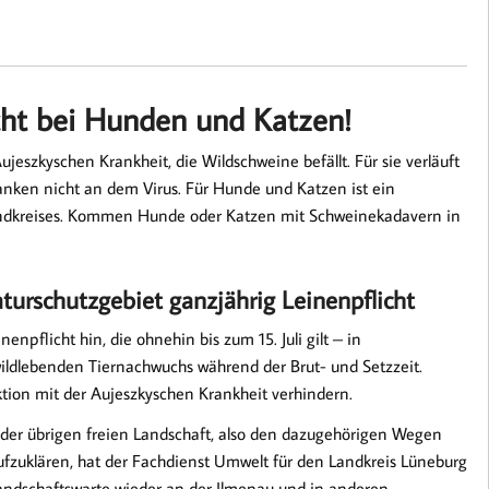
cht bei Hunden und Katzen!
ujeszkyschen Krankheit, die Wildschweine befällt. Für sie verläuft
anken nicht an dem Virus. Für Hunde und Katzen ist ein
 Landkreises. Kommen Hunde oder Katzen mit Schweinekadavern in
turschutzgebiet ganzjährig Leinenpflicht
pflicht hin, die ohnehin bis zum 15. Juli gilt – in
 wildlebenden Tiernachwuchs während der Brut- und Setzzeit.
tion mit der Aujeszkyschen Krankheit verhindern.
und der übrigen freien Landschaft, also den dazugehörigen Wegen
zuklären, hat der Fachdienst Umwelt für den Landkreis Lüneburg
e Landschaftswarte wieder an der Ilmenau und in anderen