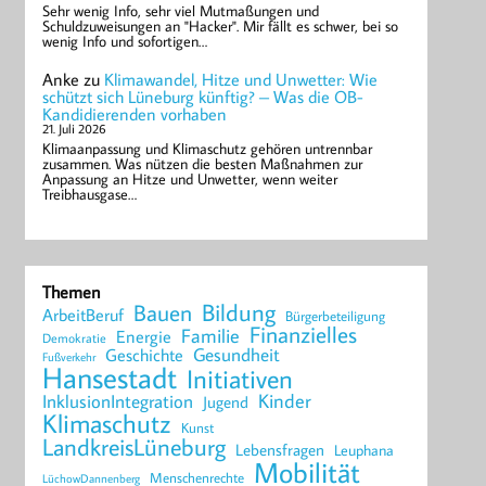
Sehr wenig Info, sehr viel Mutmaßungen und
Schuldzuweisungen an "Hacker". Mir fällt es schwer, bei so
wenig Info und sofortigen…
Anke
zu
Klimawandel, Hitze und Unwetter: Wie
schützt sich Lüneburg künftig? – Was die OB-
Kandidierenden vorhaben
21. Juli 2026
Klimaanpassung und Klimaschutz gehören untrennbar
zusammen. Was nützen die besten Maßnahmen zur
Anpassung an Hitze und Unwetter, wenn weiter
Treibhausgase…
Themen
Bildung
Bauen
ArbeitBeruf
Bürgerbeteiligung
Finanzielles
Familie
Energie
Demokratie
Geschichte
Gesundheit
Fußverkehr
Hansestadt
Initiativen
Kinder
InklusionIntegration
Jugend
Klimaschutz
Kunst
LandkreisLüneburg
Lebensfragen
Leuphana
Mobilität
Menschenrechte
LüchowDannenberg