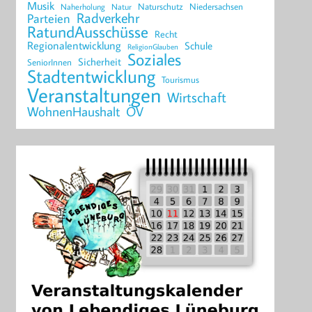
Musik
Naturschutz
Niedersachsen
Naherholung
Natur
Radverkehr
Parteien
RatundAusschüsse
Recht
Regionalentwicklung
Schule
ReligionGlauben
Soziales
Sicherheit
SeniorInnen
Stadtentwicklung
Tourismus
Veranstaltungen
Wirtschaft
WohnenHaushalt
ÖV